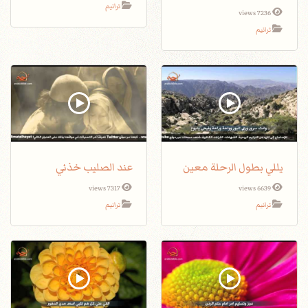
ترانيم
7236 views
ترانيم
يللي بطول الرحلة معين
عند الصليب خذني
7317 views
6639 views
ترانيم
ترانيم