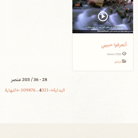
أتعرفوا حبيبي
7325 views
ترانيم
28 - 36 / 203 عنصر
البداية
1
2
3
4
...
6
7
8
9
10
النهاية