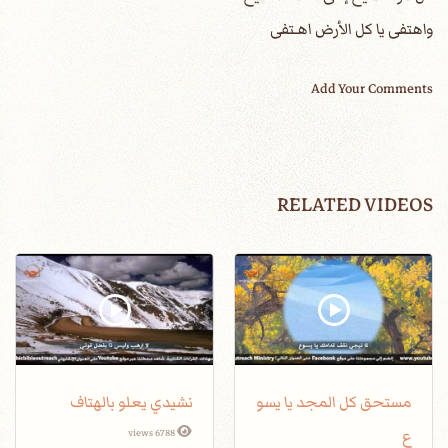
واهتفى يا كل الأرض اهـتفى
Add Your Comments
RELATED VIDEOS
مستحق كل المجد يا يسو
نشيدي يعلو بالهتاف
ع
6788 views