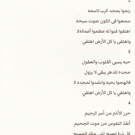
2
رنموا بمجد الرب لاسمه
سمعوا فى الكون صوت سبحه
اهتفوا غنوا له عظموا أعماله2
واهتفى يا كل الأرض اهتفى
3
حبه يسبى القلوب والعقول
مجده للدهر يبقى لا يزول
فالهجوا بحبه وانشدوا لمجده 2
واهتفي يا كل الأرض اهتفي
4
حرر الأنام من أسر الرجيم
أنقذ النفوس من موت الجحيم
كل ذرة تصيح إننى ملك المسيح