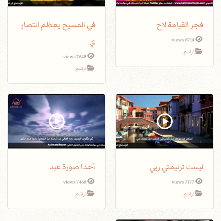
فجر القيامة لاح
في المسيح يعظم انتصار
ي
6714 views
ترانيم
7648 views
ترانيم
ليست ترنيمتي ربي
آخذا صورة عبد
7468 views
7177 views
ترانيم
ترانيم