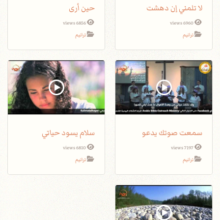
لا تلمني إن دهشت
حين أرى
6856 views
6960 views
ترانيم
ترانيم
سمعت صوتك يدعو
سلام يسود حياتي
6810 views
7197 views
ترانيم
ترانيم