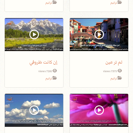
ترانيم
ترانيم
لم تر عين
إن كانت ظروفي
7281 views
7375 views
ترانيم
ترانيم