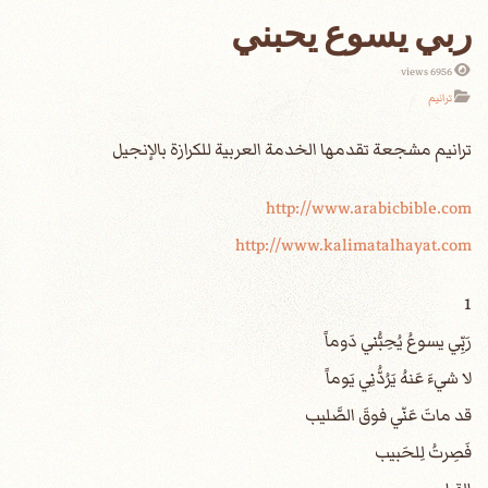
ربي يسوع يحبني
6956 views
ترانيم
http://www.arabicbible.com
http://www.kalimatalhayat.com
1
رَبِّي يسوعُ يُحِبُّني دَوماً
لا شيءَ عَنهُ يَرُدُّنِي يَوماً
قد ماتَ عَنّي فوقَ الصَّليب
فَصِرتُ لِلحَبيب