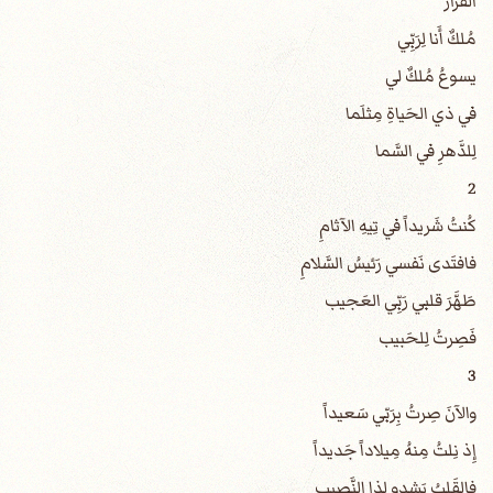
القرار
مُلكٌ أَنا لِرَبِّي
يسوعُ مُلكٌ لي
في ذي الحَياةِ مِثلَما
لِلدَّهرِ في السَّما
2
كُنتُ شَريداً في تِيهِ الآثامِ
فافتَدى نَفسي رَئيسُ السَّلامِ
طَهَّرَ قلبي رَبِّي العَجيب
فَصِرتُ لِلحَبيب
3
والآنَ صِرتُ بِرَبّي سَعيداً
إِذ نِلتُ مِنهُ مِيلاداً جَديداً
فالقَلبُ يَشدو لِذا النَّصيب