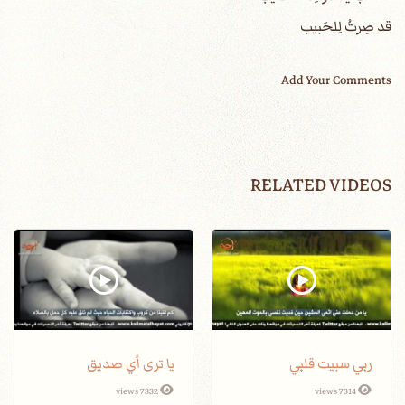
قد صِرتُ لِلحَبيب
Add Your Comments
RELATED VIDEOS
ربي سبيت قلبي
يا ترى أي صديق
7332 views
7314 views