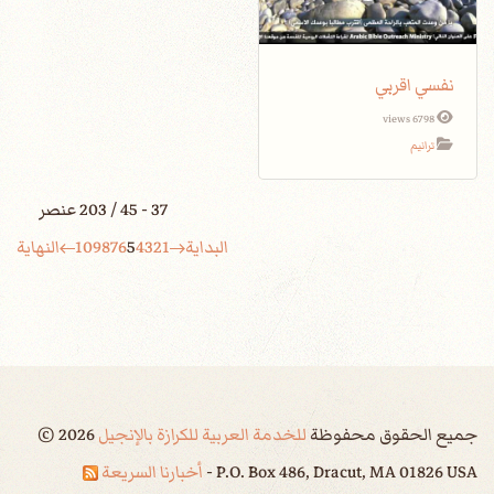
نفسي اقربي
6798 views
ترانيم
37 - 45 / 203 عنصر
البداية
1
2
3
4
5
6
7
8
9
10
النهاية
جميع الحقوق محفوظة
للخدمة العربية للكرازة بالإنجيل
2026
©
P.O. Box 486, Dracut, MA 01826 USA -
أخبارنا السريعة