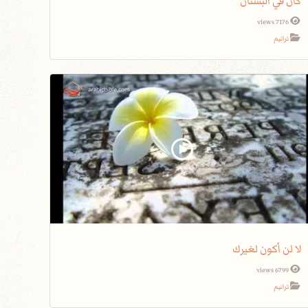
كان في البستان
7176 views
ترانيم
لا لن أكون لغيرك
6799 views
ترانيم