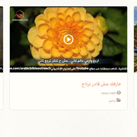
عارفك مش قادر ترتاح
7459 views
ترانيم