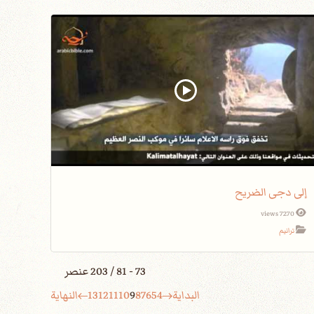
إلى دجى الضريح
7270 views
ترانيم
73 - 81 / 203 عنصر
البداية
4
5
6
7
8
9
10
11
12
13
النهاية