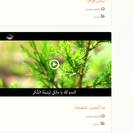
أرسل فرحاً
6895 views
ترانيم
ما أعجب النعمة
6609 views
ترانيم