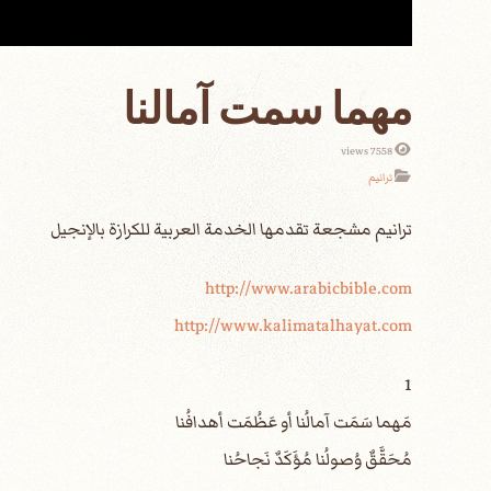
مهما سمت آمالنا
7558 views
ترانيم
http://www.arabicbible.com
http://www.kalimatalhayat.com
1
مَهما سَمَت آمالُنا أو عَظُمَت أهدافُنا
مُحَقَّقٌ وُصولُنا مُؤَكَدٌ نَجاحُنا