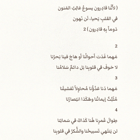
( لأَنَّنا قادِرون يسوعُ غالِبُ المَنون
في القلبِ يَحيا، لَن نَهون
دَوماً بِهِ قادِرون ) 2
2
مَهما غَدَت أحوالُنا أو هاجَ فينا بَحرُنا
لا خوفَ في قلوبِنا بَل دائمٌ سَلامُنا
3
مَهما دَنا عَدُوُّنا مُحاوِلاً تَفشيلَنا
مُثَبَّتٌ إيمانُنا وهَكَذا انتِصارُنا
4
طِوالَ عُمرِنا هُنا كَذاكَ في سَمائِنا
لن يَنتَهي تَسبيحُنا والشُّكرُ في قلوبِنا