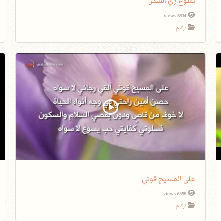
يسوع زي السكر
6914 views
ترانيم
على المسيح قوتي
6858 views
ترانيم