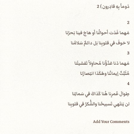
دَوماً بِهِ قادِرون ) 2
2
مَهما غَدَت أحوالُنا أو هاجَ فينا بَحرُنا
لا خوفَ في قلوبِنا بَل دائمٌ سَلامُنا
3
مَهما دَنا عَدُوُّنا مُحاوِلاً تَفشيلَنا
مُثَبَّتٌ إيمانُنا وهَكَذا انتِصارُنا
4
طِوالَ عُمرِنا هُنا كَذاكَ في سَمائِنا
لن يَنتَهي تَسبيحُنا والشُّكرُ في قلوبِنا
Add Your Comments