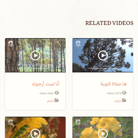
RELATED VIDEOS
ها صلاة التوبة
أنا لست أرجوك
6410 views
7278 views
ترانيم
ترانيم