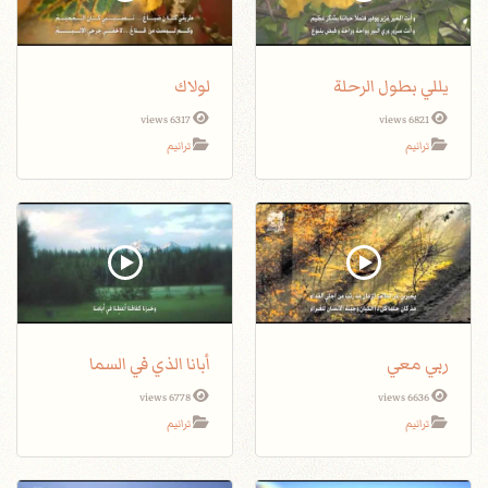
يللي بطول الرحلة
لولاك
6317 views
6821 views
ترانيم
ترانيم
ربي معي
أبانا الذي في السما
6778 views
6636 views
ترانيم
ترانيم