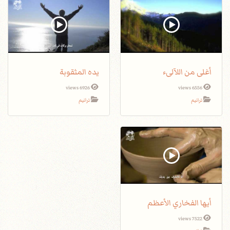
أغلى من اللآلىء
يده المثقوبة
6926 views
6556 views
ترانيم
ترانيم
أيها الفخاري الأعظم
7522 views