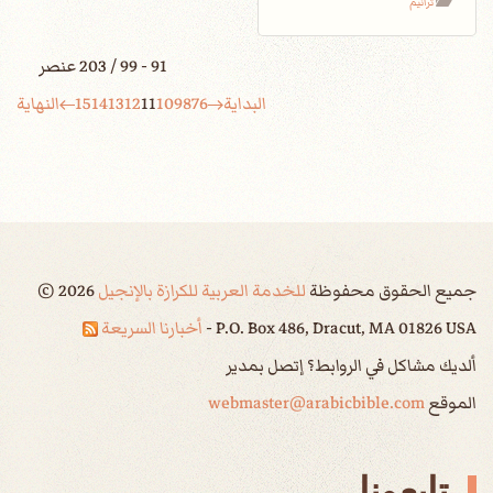
ترانيم
91 - 99 / 203 عنصر
البداية
6
7
8
9
10
11
12
13
14
15
النهاية
جميع الحقوق محفوظة
للخدمة العربية للكرازة بالإنجيل
2026
©
P.O. Box 486, Dracut, MA 01826 USA -
أخبارنا السريعة
ألديك مشاكل في الروابط؟ إتصل بمدير
الموقع
webmaster@arabicbible.com
تابعونا