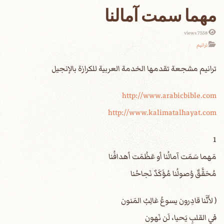
مهما سمت آمالنا
7558 views
ترانيم
http://www.arabicbible.com
http://www.kalimatalhayat.com
1
مَهما سَمَت آمالُنا أو عَظُمَت أهدافُنا
مُحَقَّقٌ وُصولُنا مُؤَكَدٌ نَجاحُنا
( لأَنَّنا قادِرون يسوعُ غالِبُ المَنون
في القلبِ يَحيا، لَن نَهون