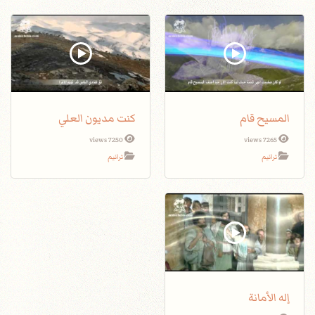
المسيح قام
كنت مديون العلي
7250 views
7265 views
ترانيم
ترانيم
إله الأمانة