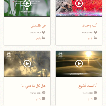
أنت وحدك
في ظلمتي
7008 views
6852 views
ترانيم
ترانيم
أنا لست أشبع
هل كل ذا عني انا
6924 views
7161 views
ترانيم
ترانيم