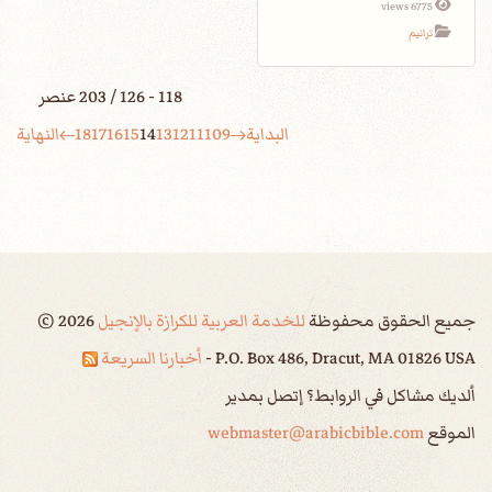
6775 views
ترانيم
118 - 126 / 203 عنصر
البداية
9
10
11
12
13
14
15
16
17
18
النهاية
جميع الحقوق محفوظة
للخدمة العربية للكرازة بالإنجيل
2026
©
P.O. Box 486, Dracut, MA 01826 USA -
أخبارنا السريعة
ألديك مشاكل في الروابط؟ إتصل بمدير
الموقع
webmaster@arabicbible.com