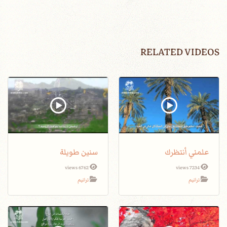
RELATED VIDEOS
علمني أنتظرك
سنين طويلة
6762 views
7234 views
ترانيم
ترانيم