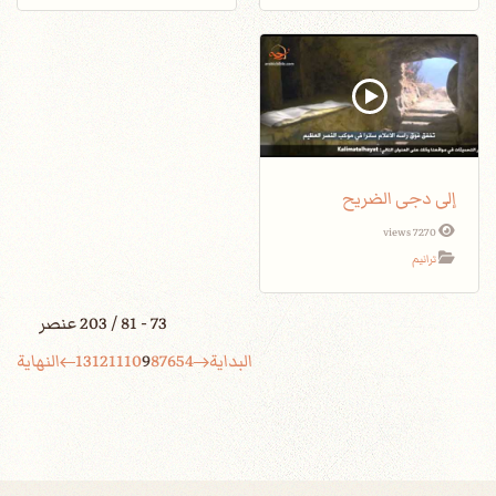
إلى دجى الضريح
7270 views
ترانيم
73 - 81 / 203 عنصر
البداية
4
5
6
7
8
9
10
11
12
13
النهاية