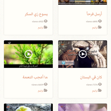
أرسل فرحاً
يسوع زي السكر
6915 views
6895 views
ترانيم
ترانيم
كان في البستان
ما أعجب النعمة
6609 views
7176 views
ترانيم
ترانيم