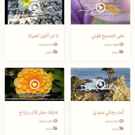
على المسيح قوتي
لا لن أكون لغيرك
6799 views
6858 views
ترانيم
ترانيم
أنت رجائي سيدي
عارفك مش قادر ترتاح
7459 views
7123 views
ترانيم
ترانيم