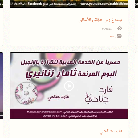
يسوع ربي مؤتي الأغاني
6810 views
ترانيم
فارد جناحي