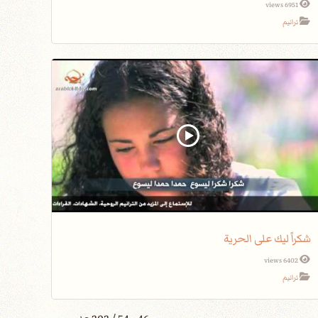
6951 views
ترانيم
شكراً ليك على الحرية
6402 views
ترانيم