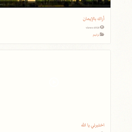
أراك بالإيمان
6918 views
ترانيم
اختبرني يا الله