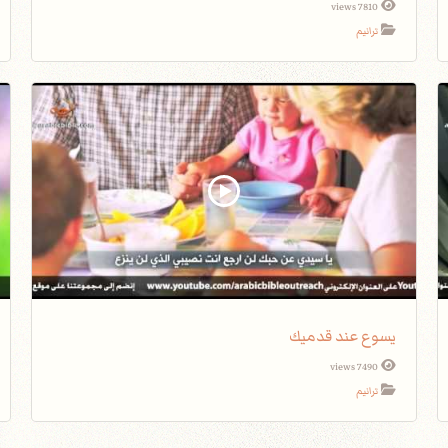
7810 views
ترانيم
يسوع عند قدميك
7490 views
ترانيم