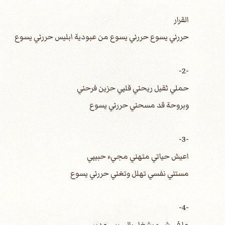
القرار
حررني يسوع حررني يسوع من عبودية ابليس حررني يسوع
-2-
حملي ثقيل ريحني قلبي حزين فرحني
وبروحة قد مسحني حررني يسوع
-3-
اعيش حياتي متهني مجيء حبيبي
مستني نفسي تهلل وتغني حررني يسوع
-4-
ما في شيء يشغل بالي ربي مدبر