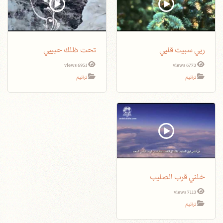
ربي سبيت قلبي
تحت ظلك حبيبي
6951 views
6773 views
ترانيم
ترانيم
خلني قرب الصليب
7113 views
ترانيم