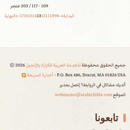
109 - 117 / 203 عنصر
البداية
8
9
10
11
12
13
14
15
16
17
النهاية
جميع الحقوق محفوظة
للخدمة العربية للكرازة بالإنجيل
2026
©
P.O. Box 486, Dracut, MA 01826 USA -
أخبارنا السريعة
ألديك مشاكل في الروابط؟ إتصل بمدير
الموقع
webmaster@arabicbible.com
تابعونا