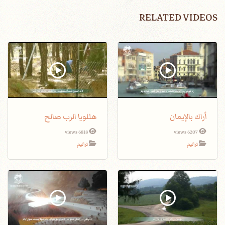
RELATED VIDEOS
أراك بالإيمان
هللويا الرب صالح
6818 views
6207 views
ترانيم
ترانيم