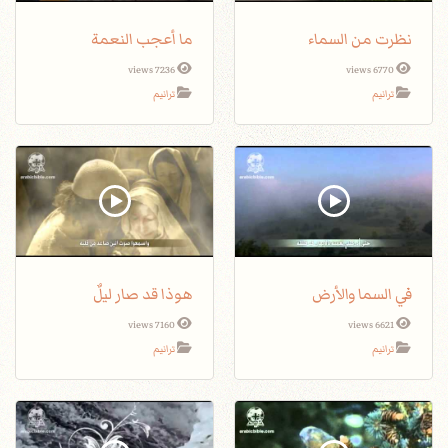
نظرت من السماء
ما أعجب النعمة
7236 views
6770 views
ترانيم
ترانيم
في السما والأرض
هوذا قد صار ليلٌ
7160 views
6621 views
ترانيم
ترانيم