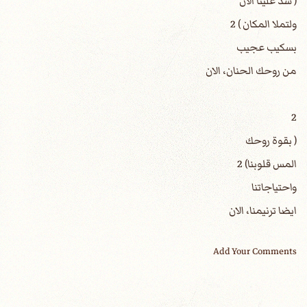
( سد علينا الان
ولتملا المكان ) 2
بسكيب عجيب
من روحك الحنان، الان
2
( بقوة روحك
المس قلوبنا) 2
واحتياجاتنا
ايضا ترنيمنا، الان
Add Your Comments