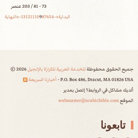
73 - 81 / 203 عنصر
البداية
4
5
6
7
8
9
10
11
12
13
النهاية
جميع الحقوق محفوظة
للخدمة العربية للكرازة بالإنجيل
2026
©
P.O. Box 486, Dracut, MA 01826 USA -
أخبارنا السريعة
ألديك مشاكل في الروابط؟ إتصل بمدير
الموقع
webmaster@arabicbible.com
تابعونا