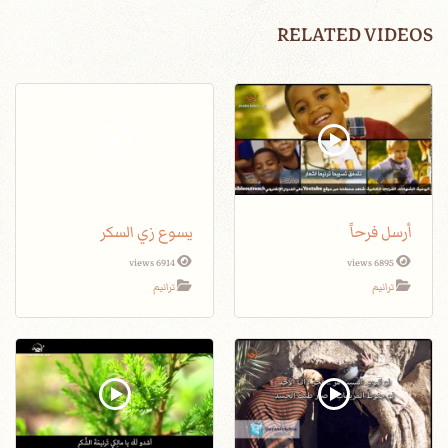
RELATED VIDEOS
أرسل فرحاً
يسوع زي السكر
6914 views
6895 views
ترانيم
ترانيم