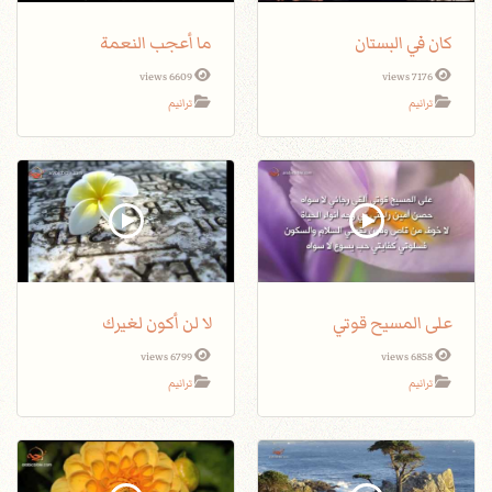
كان في البستان
ما أعجب النعمة
6609 views
7176 views
ترانيم
ترانيم
على المسيح قوتي
لا لن أكون لغيرك
6799 views
6858 views
ترانيم
ترانيم