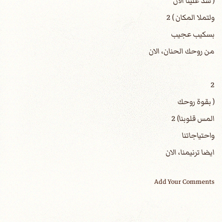
( سد علينا الان
ولتملا المكان ) 2
بسكيب عجيب
من روحك الحنان، الان
2
( بقوة روحك
المس قلوبنا) 2
واحتياجاتنا
ايضا ترنيمنا، الان
Add Your Comments