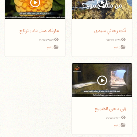
أنت رجائي سيدي
عارفك مش قادر ترتاح
7459 views
7123 views
ترانيم
ترانيم
إلى دجى الضريح
7270 views
ترانيم