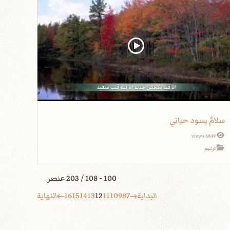
سلامٌ يسود حياتي
6849 views
ترانيم
100 - 108 / 203 عنصر
البداية
7
8
9
10
11
12
13
14
15
16
النهاية