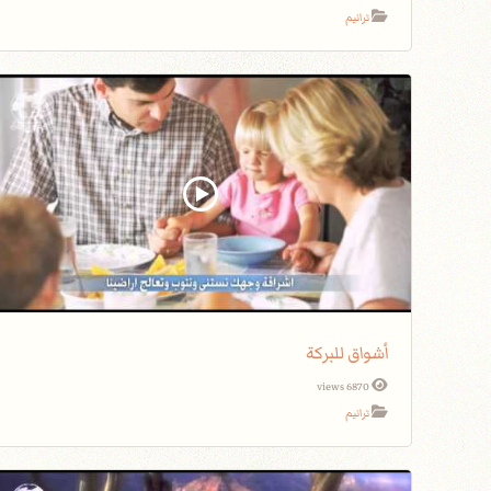
ترانيم
أشواق للبركة
6870 views
ترانيم