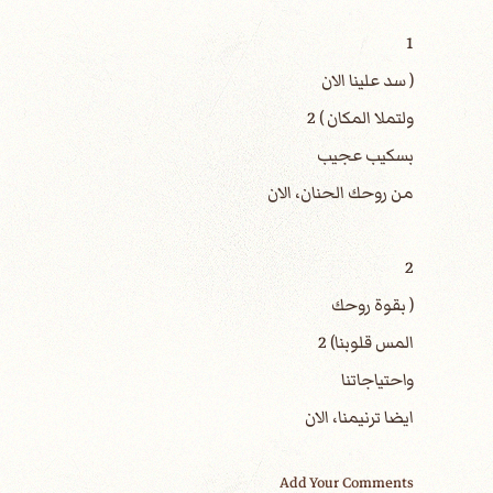
1
( سد علينا الان
ولتملا المكان ) 2
بسكيب عجيب
من روحك الحنان، الان
2
( بقوة روحك
المس قلوبنا) 2
واحتياجاتنا
ايضا ترنيمنا، الان
Add Your Comments