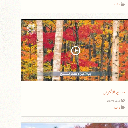
ترانيم
خالق الأكوان
6318 views
ترانيم