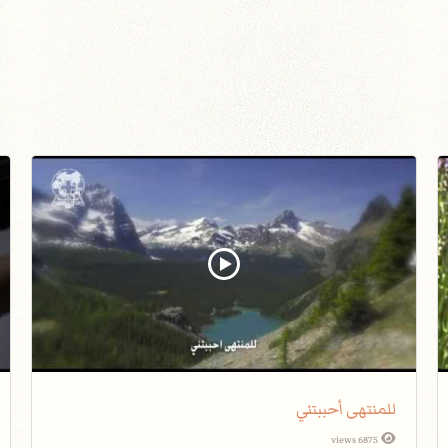
للمنتهى أحببتني
6875 views