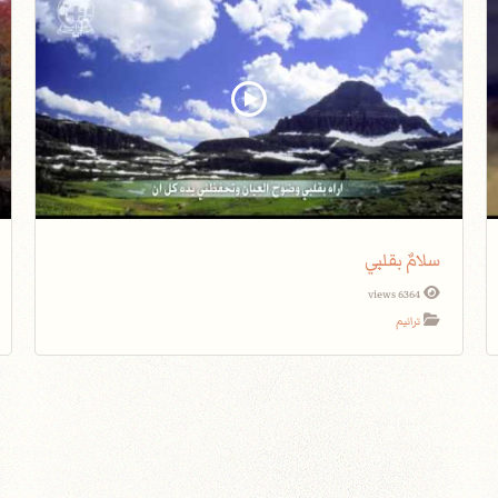
سلامٌ بقلبي
6364 views
ترانيم