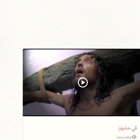
في مشهدٍ
6858 views