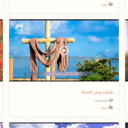
ترانيم
ضللت ببحر الحياة
6187 views
ترانيم