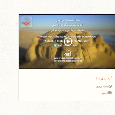
أنت مليكنا
7498 views
ترانيم