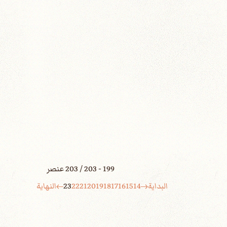
199 - 203 / 203 عنصر
البداية
14
15
16
17
18
19
20
21
22
23
النهاية