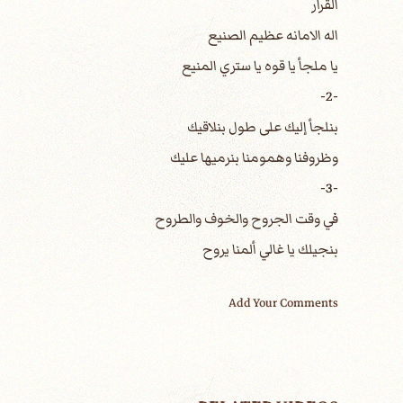
القرار
اله الامانه عظيم الصنيع
يا ملجأ يا قوه يا ستري المنيع
-2-
بنلجأ إليك على طول بنلاقيك
وظروفنا وهمومنا بنرميها عليك
-3-
في وقت الجروح والخوف والطروح
بنجيلك يا غالي ألمنا يروح
Add Your Comments