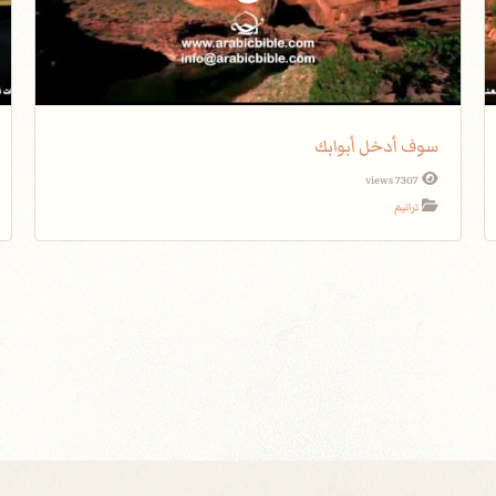
سوف أدخل أبوابك
7307 views
ترانيم