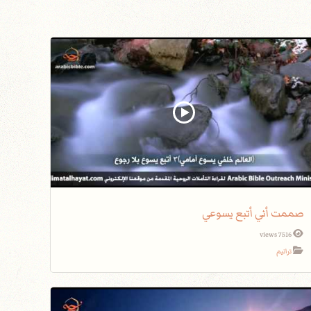
صممت أني أتبع يسوعي
7516 views
ترانيم