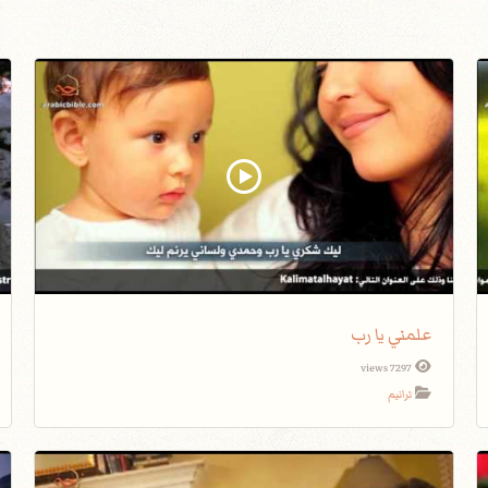
علمني يا رب
7297 views
ترانيم