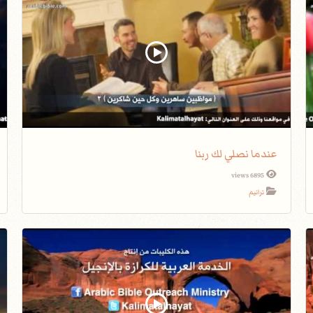
عندما نصلي لك ربنا
6895 views
ترانيم