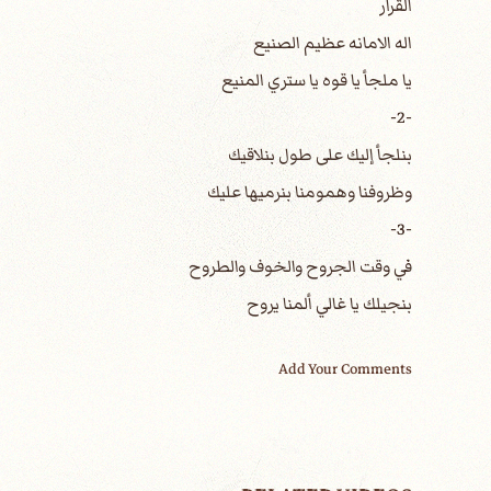
القرار
اله الامانه عظيم الصنيع
يا ملجأ يا قوه يا ستري المنيع
-2-
بنلجأ إليك على طول بنلاقيك
وظروفنا وهمومنا بنرميها عليك
-3-
في وقت الجروح والخوف والطروح
بنجيلك يا غالي ألمنا يروح
Add Your Comments