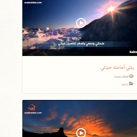
يللي أمامك حياتي
6848 views
ترانيم