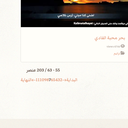
بحر محبة الفادي
6744 views
ترانيم
55 - 63 / 203 عنصر
البداية
2
3
4
5
6
7
8
9
10
11
النهاية