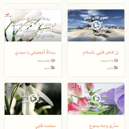
إن فاض قلبي بالسلام
رسالةً أعطيتني يا سيدي
6961 views
7711 views
ترانيم
ترانيم
سأرى وجه يسوع
سلمت قلبي