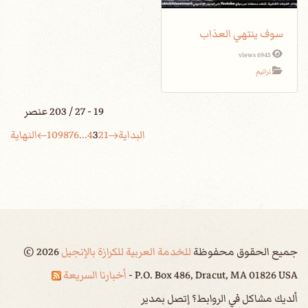
سوف ينتهي العذاب
6945 views
ترانيم
19 - 27 / 203 عنصر
البداية
1
2
3
4
...
6
7
8
9
10
النهاية
جميع الحقوق محفوظة
للخدمة العربية للكرازة بالإنجيل
2026
©
P.O. Box 486, Dracut, MA 01826 USA -
أخبارنا السريعة
ألديك مشاكل في الروابط؟ إتصل بمدير