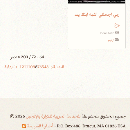
ربي اجعلني اشبه ابنك يس
وع
6600 views
ترانيم
64 - 72 / 203 عنصر
البداية
3
4
5
6
7
8
9
10
11
12
النهاية
جميع الحقوق محفوظة
للخدمة العربية للكرازة بالإنجيل
2026
©
P.O. Box 486, Dracut, MA 01826 USA -
أخبارنا السريعة