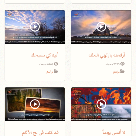
أرفعك يا إلهي الملك
أتينا كي نسبحك
6963 views
7273 views
ترانيم
ترانيم
لا أنسى يوماً
قد كنت في لج الآثام