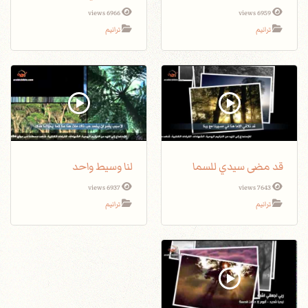
6966 views
6959 views
ترانيم
ترانيم
قد مضى سيدي للسما
لنا وسيط واحد
6937 views
7643 views
ترانيم
ترانيم