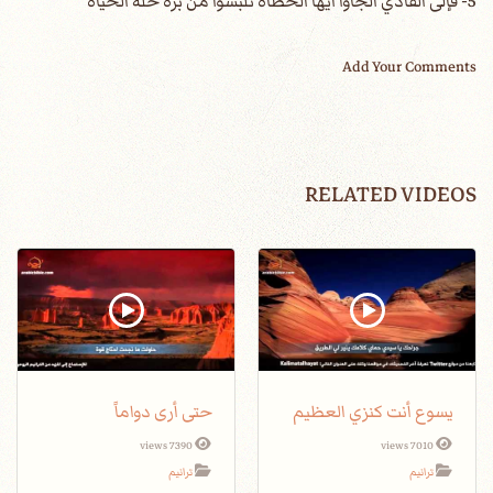
5- فإلى الفادي الجأوا أيها الخطاه تلبسوا من بره حلة الحياة
Add Your Comments
RELATED VIDEOS
يسوع أنت كنزي العظيم
حتى أرى دواماً
7390 views
7010 views
ترانيم
ترانيم