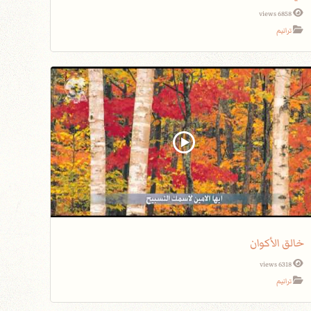
6858 views
ترانيم
خالق الأكوان
6318 views
ترانيم