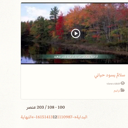
سلامٌ يسود حياتي
6849 views
ترانيم
100 - 108 / 203 عنصر
البداية
7
8
9
10
11
12
13
14
15
16
النهاية