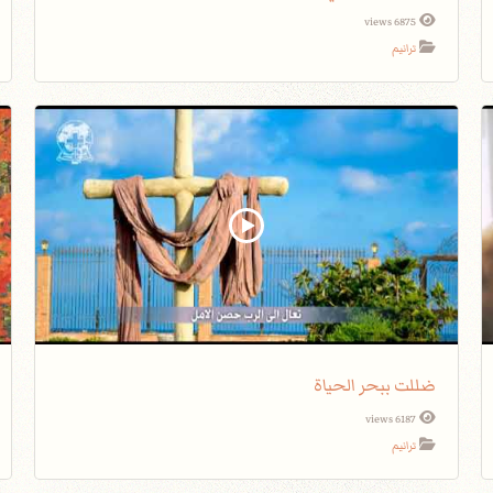
6875 views
ترانيم
ضللت ببحر الحياة
6187 views
ترانيم