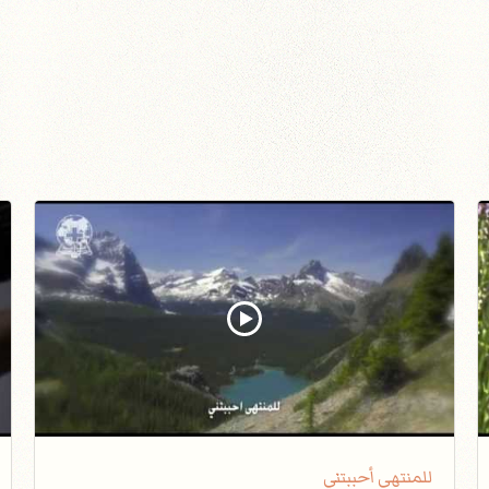
للمنتهى أحببتني