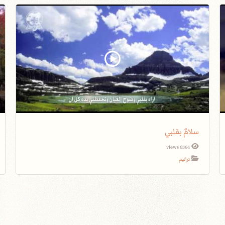
سلامٌ بقلبي
6364 views
ترانيم