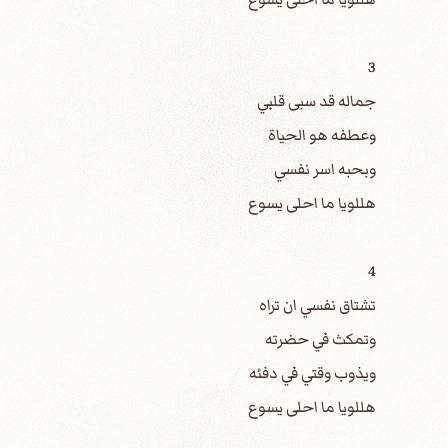
3
جماله قد سبى قلبي
وعطفه هو الحياة
وبحبه اسر نفسي
هللويا ما احلى يسوع
4
تشتاق نفسي ان تراه
وتمكث في حضرته
ويذوب وقتي في دفئه
هللويا ما احلى يسوع