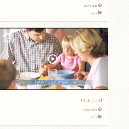
6841 views
ترانيم
أشواق للبركة
6870 views
ترانيم