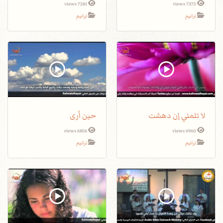
7281 views
7375 views
ترانيم
ترانيم
لا تلمني إن دهشت
حين أرى
6856 views
6960 views
ترانيم
ترانيم