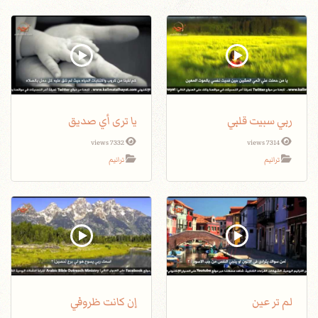
ربي سبيت قلبي
يا ترى أي صديق
7332 views
7314 views
ترانيم
ترانيم
لم تر عين
إن كانت ظروفي