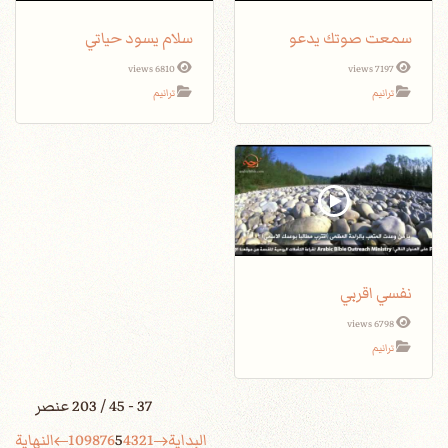
سمعت صوتك يدعو
سلام يسود حياتي
6810 views
7197 views
ترانيم
ترانيم
نفسي اقربي
6798 views
ترانيم
37 - 45 / 203 عنصر
البداية
1
2
3
4
5
6
7
8
9
10
النهاية