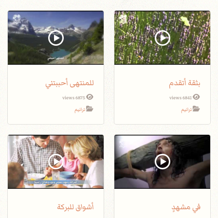
بثقة أتقدم
للمنتهى أحببتني
6875 views
6841 views
ترانيم
ترانيم
في مشهدٍ
أشواق للبركة