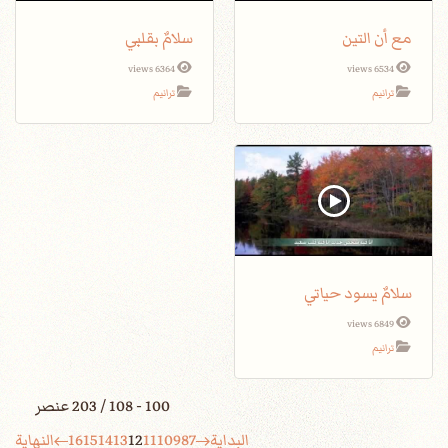
مع أن التين
سلامٌ بقلبي
6364 views
6534 views
ترانيم
ترانيم
سلامٌ يسود حياتي
6849 views
ترانيم
100 - 108 / 203 عنصر
البداية
7
8
9
10
11
12
13
14
15
16
النهاية