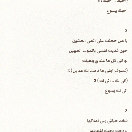
(احبك .. احبك ) 3
احبك يسوع
2
يا من حملت عني اثمي المشين
حين فديت نفسي بالموت المهين
لو اني كل ما عندي وهبتك
(فسوف ابقى ما دمت لك مدين ) 2
(اني لك .. اني لك ) 3
اني لك يسوع
3
فخذ حياتي ربي املانها
بروحك بحبك اغمرنها