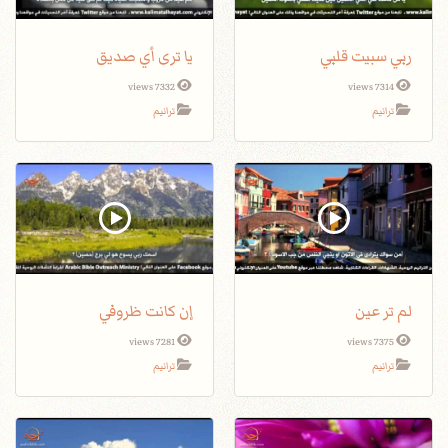
ربي سبيت قلبي
يا ترى أي صديق
7332 views
7314 views
ترانيم
ترانيم
لم تر عين
إن كانت ظروفي
7281 views
7375 views
ترانيم
ترانيم