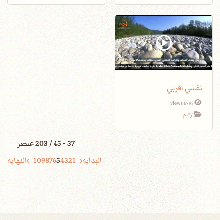
نفسي اقربي
6798 views
ترانيم
37 - 45 / 203 عنصر
البداية
1
2
3
4
5
6
7
8
9
10
النهاية