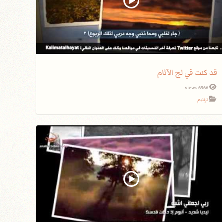
قد كنت في لج الآثام
6966 views
ترانيم