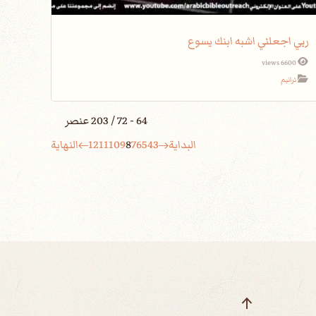
ربي اجعلني اشبه ابنك يسوع
6600 views
ترانيم
64 - 72 / 203 عنصر
البداية
3
4
5
6
7
8
9
10
11
12
النهاية