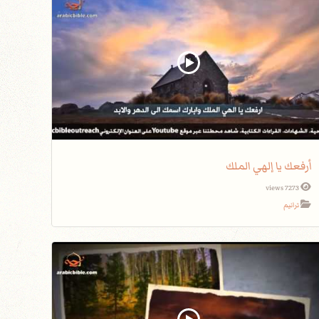
أرفعك يا إلهي الملك
7273 views
ترانيم