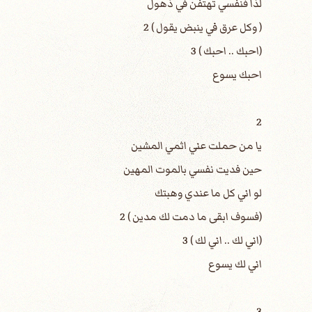
لذا فنفسي تهتفن في ذهول
( وكل عرق في ينبض يقول ) 2
(احبك .. احبك ) 3
احبك يسوع
2
يا من حملت عني اثمي المشين
حين فديت نفسي بالموت المهين
لو اني كل ما عندي وهبتك
(فسوف ابقى ما دمت لك مدين ) 2
(اني لك .. اني لك ) 3
اني لك يسوع
3