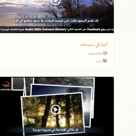
أتينا كي نسبحك
6963 views
ترانيم