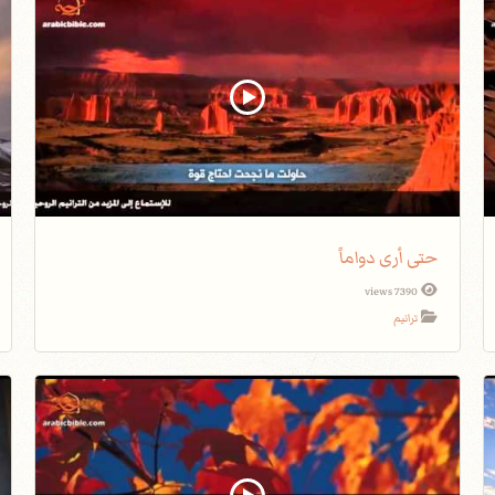
حتى أرى دواماً
7390 views
ترانيم