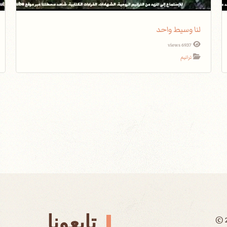
لنا وسيط واحد
6937 views
ترانيم
تابعونا
©