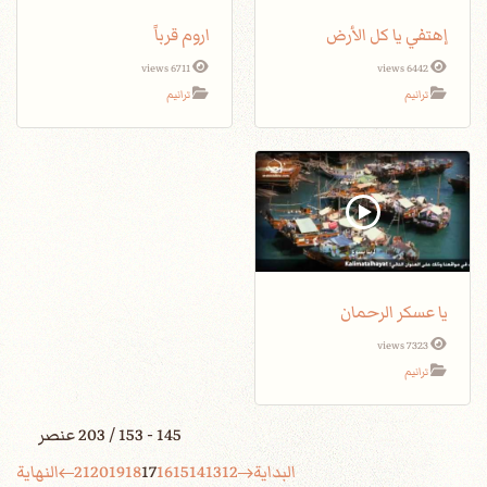
إهتفي يا كل الأرض
اروم قرباً
6711 views
6442 views
ترانيم
ترانيم
يا عسكر الرحمان
7323 views
ترانيم
145 - 153 / 203 عنصر
البداية
12
13
14
15
16
17
18
19
20
21
النهاية