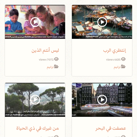
إنتظري الرب
ليس أنتم الذين
7072 views
6435 views
ترانيم
ترانيم
عصفت في البحر
من غيرك في ذي الحياة