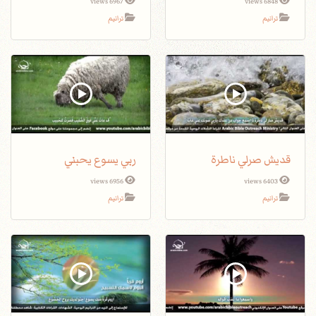
6967 views
6848 views
ترانيم
ترانيم
قديش صرلي ناطرة
ربي يسوع يحبني
6956 views
6403 views
ترانيم
ترانيم