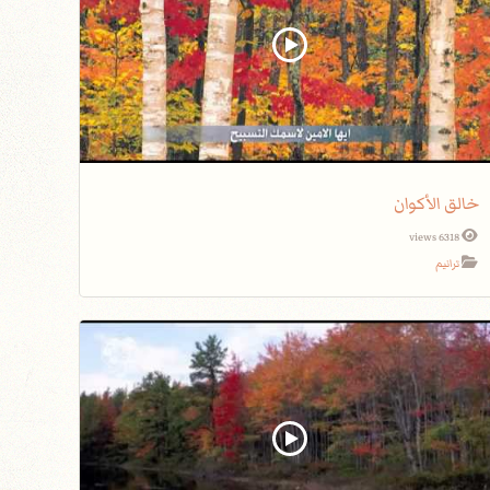
خالق الأكوان
6318 views
ترانيم