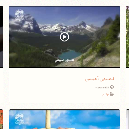
للمنتهى أحببتني
6875 views
ترانيم