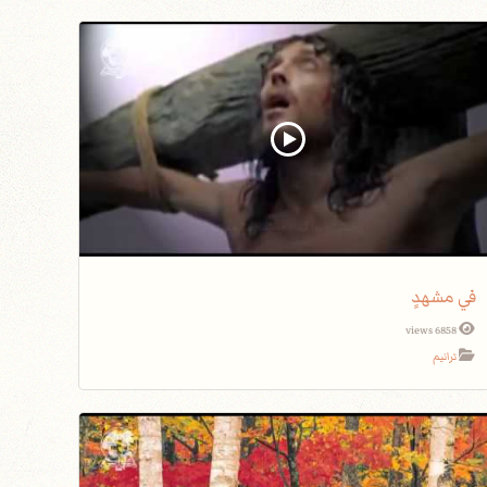
في مشهدٍ
6858 views
ترانيم