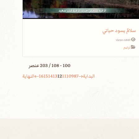
سلامٌ يسود حياتي
6849 views
ترانيم
100 - 108 / 203 عنصر
البداية
7
8
9
10
11
12
13
14
15
16
النهاية