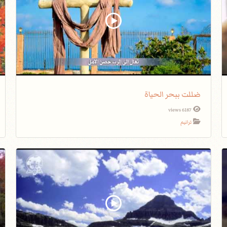
ضللت ببحر الحياة
6187 views
ترانيم