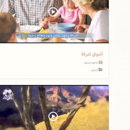
أشواق للبركة
6870 views
ترانيم