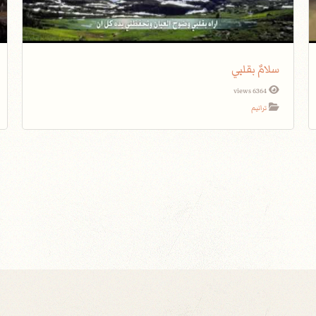
سلامٌ بقلبي
6364 views
ترانيم