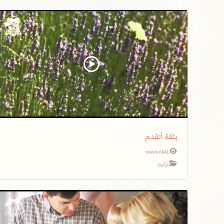
بثقة أتقدم
6841 views
ترانيم