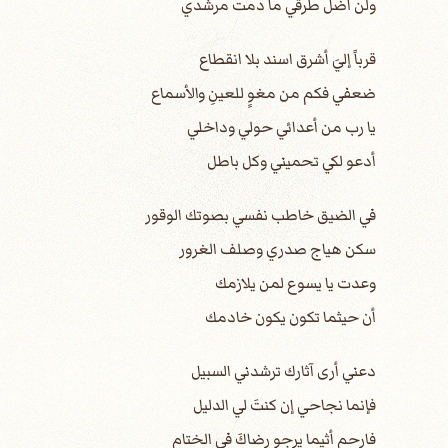
ولن أضل طرقي ما دمت مرشدي
قرباً إليَ أشرق اسند بلا انقطاع
ضعفي فكم من مغوٍ للعينِ والأسماع
يا رب من أعدائي حولي وداخلي
أدعو لكي تحميني وكل باطل
في الضيق خاطب نفسي بصوتك الوقور
سكن هياج صدري وصلف الغرور
وعدت يا يسوع لمن يلازمك
أن حيثما تكون يكون خادمك
دعني أرى آثارك ترشدني السبيل
فإنما نجاحي إن كنتَ لي الدليل
فارحم أثيما يرجو رضاكَ في الختام