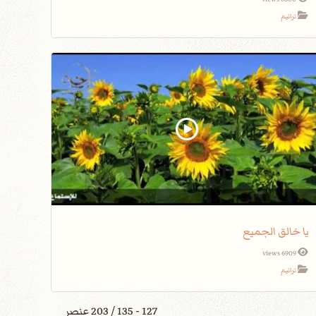
ترانيم
يا خالق الجميع
6909 views
ترانيم
127 - 135 / 203 عنصر