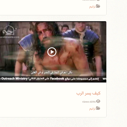
ترانيم
كيف يسر الرب
6594 views
ترانيم