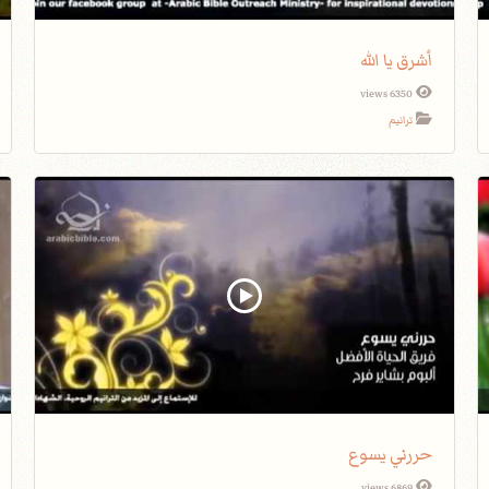
أشرق يا الله
6350 views
ترانيم
حررني يسوع
6869 views