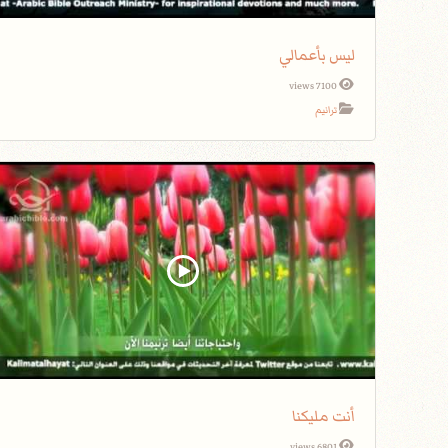
ليس بأعمالي
7100 views
ترانيم
أنت مليكنا
6801 views