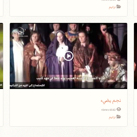
ترانيم
نجم يضيء
6542 views
ترانيم