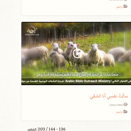
ترانيم
سألتُ نفسي أنا الشقي
6961 views
ترانيم
136 - 144 / 203 عنصر