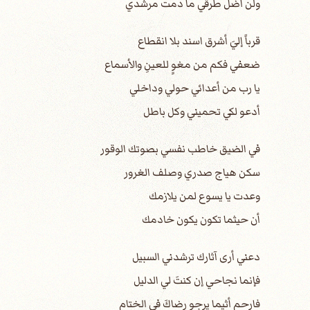
ولن أضل طرقي ما دمت مرشدي
قرباً إليَ أشرق اسند بلا انقطاع
ضعفي فكم من مغوٍ للعينِ والأسماع
يا رب من أعدائي حولي وداخلي
أدعو لكي تحميني وكل باطل
في الضيق خاطب نفسي بصوتك الوقور
سكن هياج صدري وصلف الغرور
وعدت يا يسوع لمن يلازمك
أن حيثما تكون يكون خادمك
دعني أرى آثارك ترشدني السبيل
فإنما نجاحي إن كنتَ لي الدليل
فارحم أثيما يرجو رضاكَ في الختام