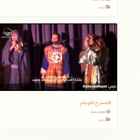
ترانيم
فلتسترح قلوبكم
6828 views
ترانيم