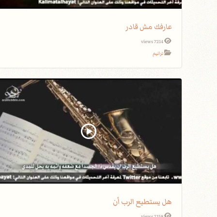
عارفك مش قادر
7214 views
ترانيم
هل يستطيع الرب أن
7158 views