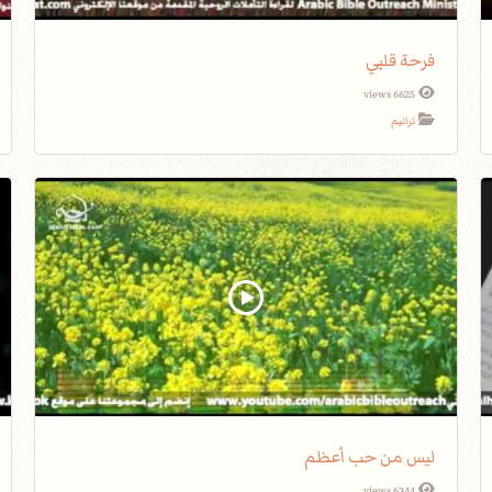
فرحة قلبي
6625 views
ترانيم
ليس من حب أعظم
6344 views