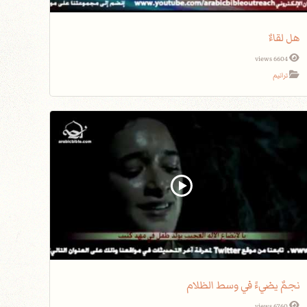
هل لقاءٌ
6604 views
ترانيم
نجمٌ يضيءً في وسط الظلام
6760 views