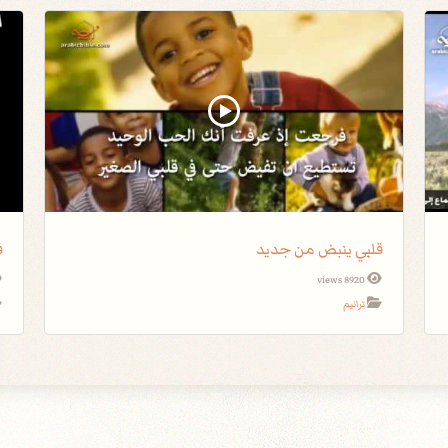
قلبي ينبض من جديد
ف
8920 views
ترانيم