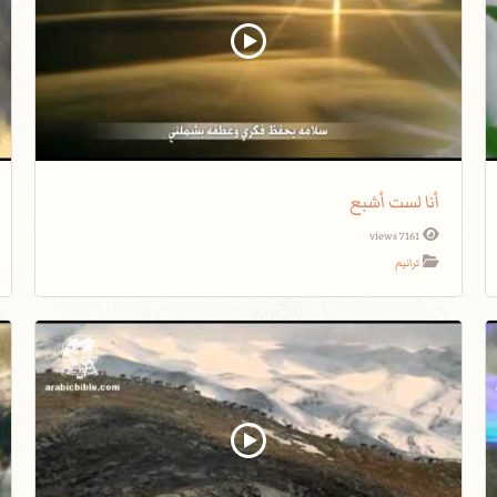
أنا لست أشبع
7161 views
ترانيم