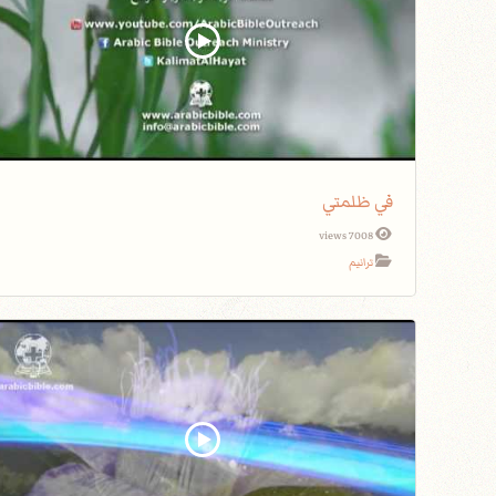
في ظلمتي
7008 views
ترانيم