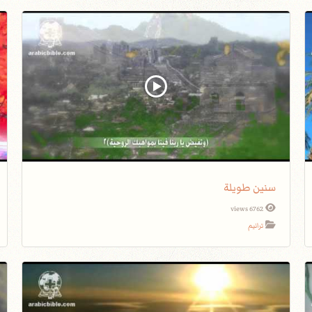
سنين طويلة
6762 views
ترانيم