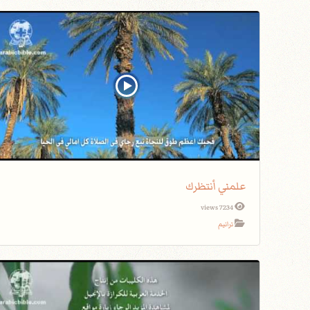
علمني أنتظرك
7234 views
ترانيم