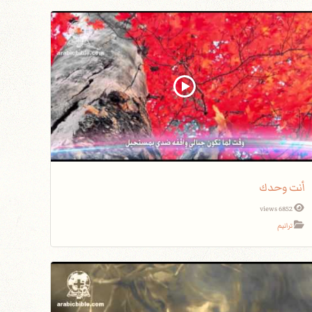
أنت وحدك
6852 views
ترانيم