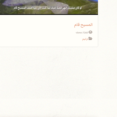
المسيح قام
7265 views
ترانيم