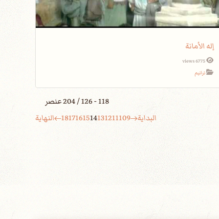
إله الأمانة
6775 views
ترانيم
118 - 126 / 204 عنصر
البداية
9
10
11
12
13
14
15
16
17
18
النهاية