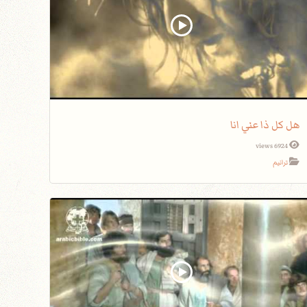
هل كل ذا عني انا
6924 views
ترانيم