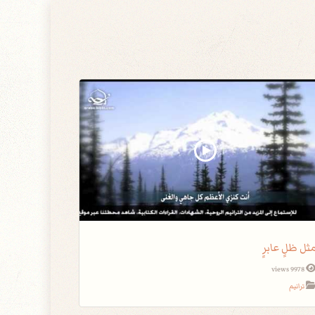
ثل ظلٍ عابرٍ
9978 views
ترانيم