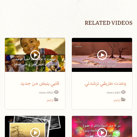
RELATED VIDEOS
وعدت طريقي ترشدني
قلبي ينبض من جديد
8920 views
8451 views
ترانيم
ترانيم