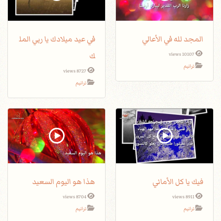
المجد لله في الأعالي
في عيد ميلادك يا ربي المل
ك
10107 views
ترانيم
8727 views
ترانيم
فيك يا كل الأماني
هذا هو اليوم السعيد
8704 views
8911 views
ترانيم
ترانيم