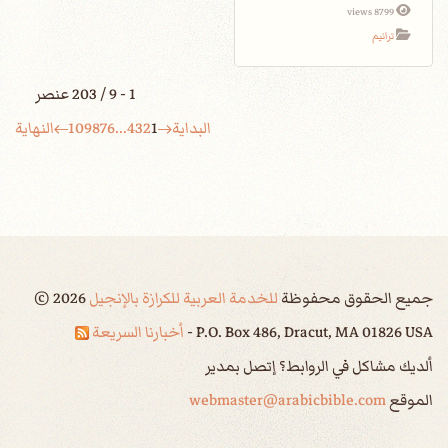
8799 views
ترانيم
1 - 9 / 203 عنصر
البداية
1
2
3
4
...
6
7
8
9
10
النهاية
جميع الحقوق محفوظة
للخدمة العربية للكرازة بالإنجيل
2026
©
P.O. Box 486, Dracut, MA 01826 USA -
أخبارنا السريعة
ألديك مشاكل في الروابط؟ إتصل بمدير
الموقع
webmaster@arabicbible.com