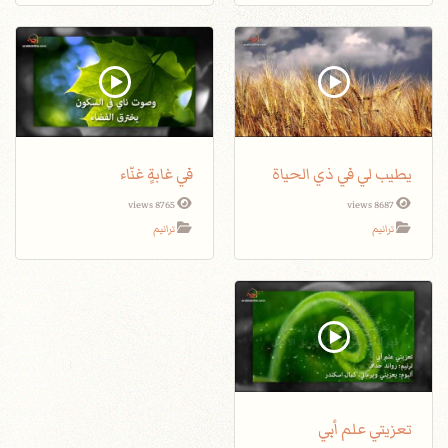
يطيب لي في ذي الحياة
في غابةٍ غنّاء
8765 views
8687 views
ترانيم
ترانيم
تعزيتي علم أبي