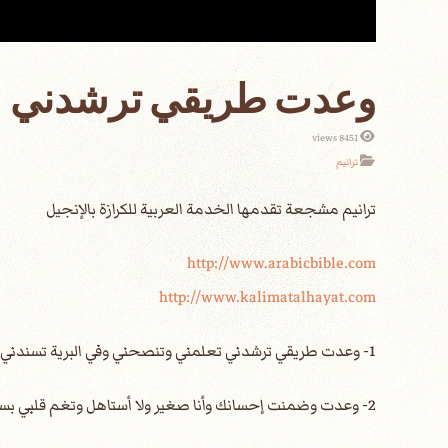
وعدت طريقي ترشدني
8451 views
ترانيم
http://www.arabicbible.com
http://www.kalimatalhayat.com
1- وعدت طريقي ترشدني تعلمني وتنصحني وفي البرية تسندني بإيدك إنت تمسكني القرار- وأكيد الوعد دا لي ضمانه فيك ومش في كلام صادق إله صالح أمين ما تتغير
2- وعدت وضمنت إحسانك وأنا صغير ولا أستاهل وتغم قلبي بسلامك وتحفظ فكري بالكامل