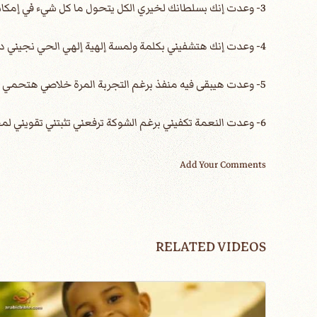
3- وعدت إنك بسلطانك لخيري الكل يتحول ما كل شيء في إمكانك ومجدك إنت في الأول
4- وعدت إنك هتشفيني بكلمة ولمسة إلهية إلهي الحي نجيني دا كل قدرتك لي
5- وعدت هيبقى فيه منفذ برغم التجربة المرة خلاصي هتحمي وهتنقذ سلامي مهما جاي بكره
6- وعدت النعمة تكفيني برغم الشوكة ترفعني تثبتني تقويني لمجدك راح توصلني
Add Your Comments
RELATED VIDEOS