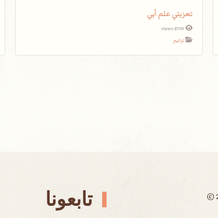
تعزيتي علم أبي
8799 views
ترانيم
تابعونا
©