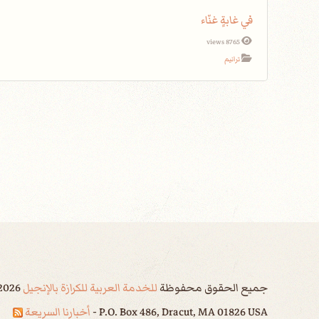
في غابةٍ غنّاء
8765 views
ترانيم
جميع الحقوق محفوظة
للخدمة العربية للكرازة بالإنجيل
2026
P.O. Box 486, Dracut, MA 01826 USA -
أخبارنا السريعة