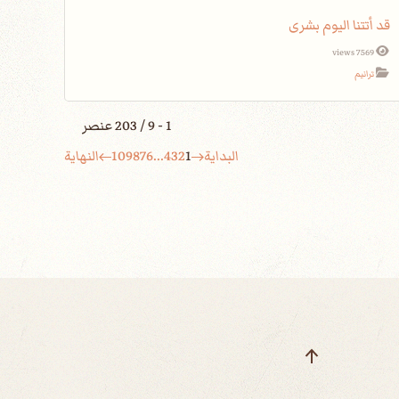
قد أتتنا اليوم بشرى
7569 views
ترانيم
1 - 9 / 203 عنصر
البداية
1
2
3
4
...
6
7
8
9
10
النهاية