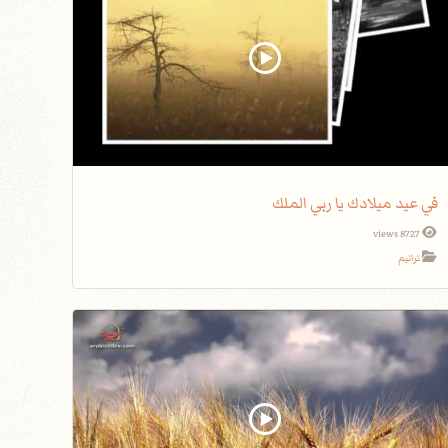
في عيد ميلادك يا ربي الملك
8727 views
ترانيم