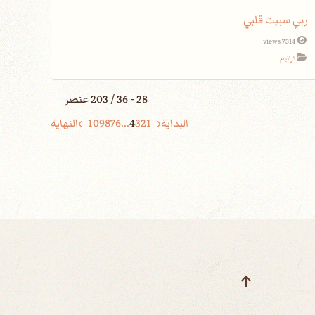
ربي سبيت قلبي
7314 views
ترانيم
28 - 36 / 203 عنصر
البداية
1
2
3
4
...
6
7
8
9
10
النهاية