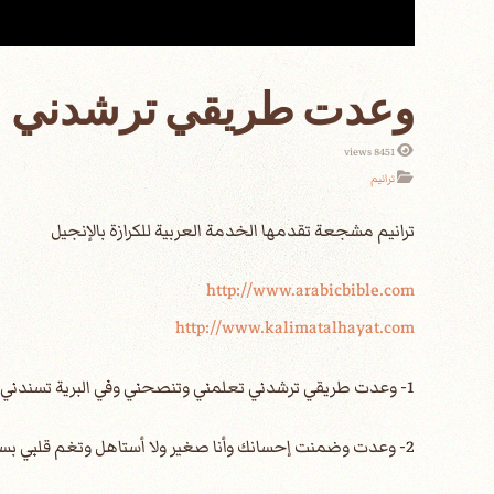
وعدت طريقي ترشدني
8451 views
ترانيم
http://www.arabicbible.com
http://www.kalimatalhayat.com
1- وعدت طريقي ترشدني تعلمني وتنصحني وفي البرية تسندني بإيدك إنت تمسكني القرار- وأكيد الوعد دا لي ضمانه فيك ومش في كلام صادق إله صالح أمين ما تتغير
2- وعدت وضمنت إحسانك وأنا صغير ولا أستاهل وتغم قلبي بسلامك وتحفظ فكري بالكامل