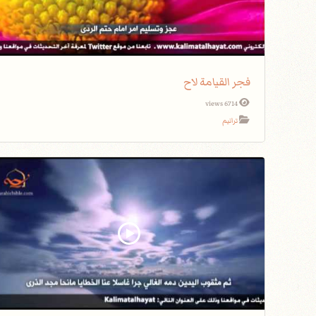
فجر القيامة لاح
6714 views
ترانيم