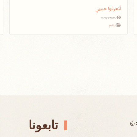
أتعرفوا حبيبي
7325 views
ترانيم
تابعونا
©