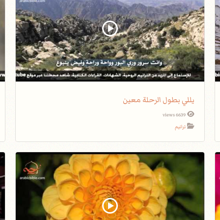
يللي بطول الرحلة معين
6639 views
ترانيم