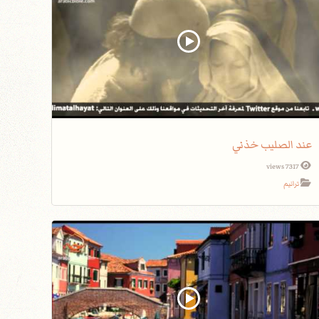
عند الصليب خذني
7317 views
ترانيم