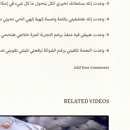
3- وعدت إنك بسلطانك لخيري الكل يتحول ما كل شيء في إمكانك ومجدك إنت في الأول
4- وعدت إنك هتشفيني بكلمة ولمسة إلهية إلهي الحي نجيني دا كل قدرتك لي
5- وعدت هيبقى فيه منفذ برغم التجربة المرة خلاصي هتحمي وهتنقذ سلامي مهما جاي بكره
6- وعدت النعمة تكفيني برغم الشوكة ترفعني تثبتني تقويني لمجدك راح توصلني
Add Your Comments
RELATED VIDEOS