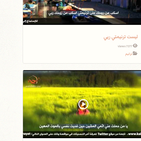
ليست ترنيمتي ربي
7177 views
ترانيم