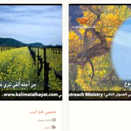
نصيبي هو الرب
7675 views
ترانيم