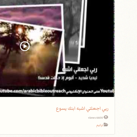
ربي اجعلني اشبه ابنك يسوع
6600 views
ترانيم