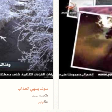
سوف ينتهي العذاب
6945 views
ترانيم