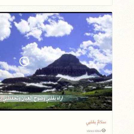
سلامٌ بقلبي
6364 views