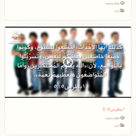
4130 views
آيات
١بطرس٥: ٥
3883 views
آيات