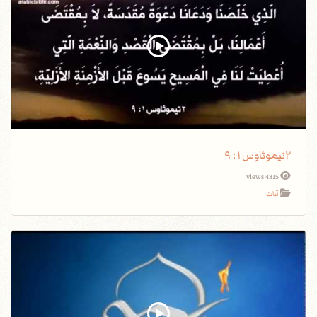
٢تيموثاوس١: ٩
4315 views
آيات