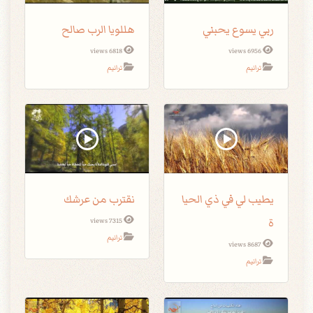
ربي يسوع يحبني
هللويا الرب صالح
6818 views
6956 views
ترانيم
ترانيم
يطيب لي في ذي الحيا
نقترب من عرشك
ة
7315 views
ترانيم
8687 views
ترانيم