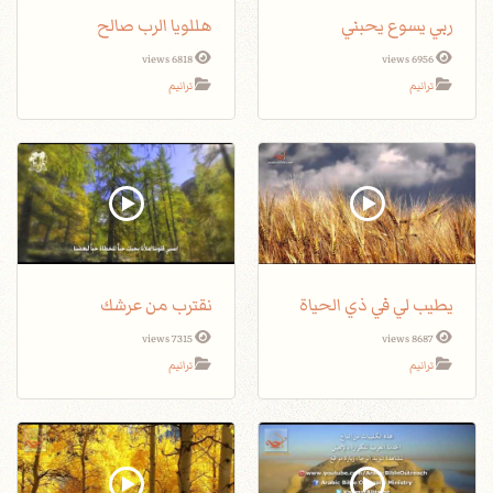
ربي يسوع يحبني
هللويا الرب صالح
6818 views
6956 views
ترانيم
ترانيم
يطيب لي في ذي الحياة
نقترب من عرشك
7315 views
8687 views
ترانيم
ترانيم