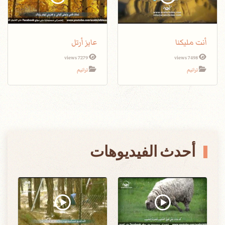
أنت مليكنا
عايز أرتل
7279 views
7498 views
ترانيم
ترانيم
أحدث الفيديوهات