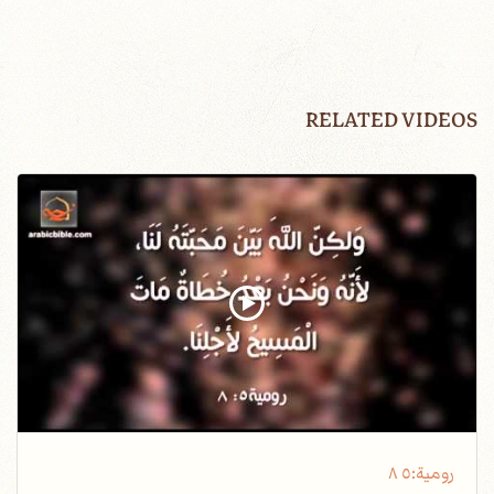
RELATED VIDEOS
رومية٥‫:‬ ٨