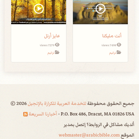
أنت مليكنا
عايز أرتل
7279 views
7498 views
ترانيم
ترانيم
جميع الحقوق محفوظة
للخدمة العربية للكرازة بالإنجيل
2026
©
P.O. Box 486, Dracut, MA 01826 USA -
أخبارنا السريعة
ألديك مشاكل في الروابط؟ إتصل بمدير
الموقع
webmaster@arabicbible.com