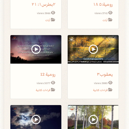
٢بطرس١: ٢١
3846 views
3741 views
آيات
آيات
يعقوب٣
رومية 12
5077 views
3880 views
قراءات كتابية
قراءات كتابية