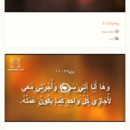
رومية٤: ٥
3811 views
آيات