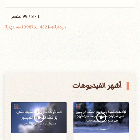
1 - 8 / 99 عنصر
البداية
1
2
3
4
...
6
7
8
9
10
النهاية
أشهر الفيديوهات