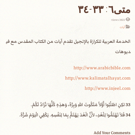
متى٦: ٣٣-٣٤
3821 views
آيات
الخدمة العربية للكرازة بالإنجيل تقدم آيات من الكتاب المقدس مع في
ديوهات
http://www.arabicbible.com
http://www.kalimatalhayat.com
http://www.injeel.com
‎33 لكِنِ اطْلُبُوا أَوَّلاً مَلَكُوتَ اللهِ وَبِرَّهُ، وَهذِهِ كُلُّهَا تُزَادُ لَكُمْ.
‎34 فَلاَ تَهْتَمُّوا لِلْغَدِ، لأَنَّ الْغَدَ يَهْتَمُّ بِمَا لِنَفْسِهِ. يَكْفِي الْيَوْمَ شَرُّهُ.
Add Your Comments