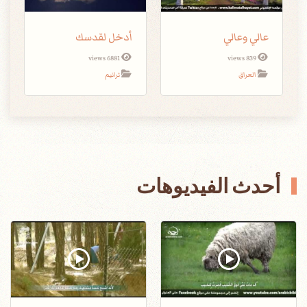
عالي وعالي
أدخل لقدسك
6881 views
839 views
العراق
ترانيم
أحدث الفيديوهات