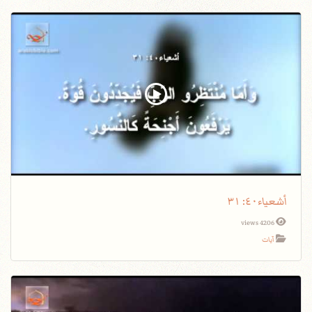
أشعياء٤٠: ٣١
4206 views
آيات