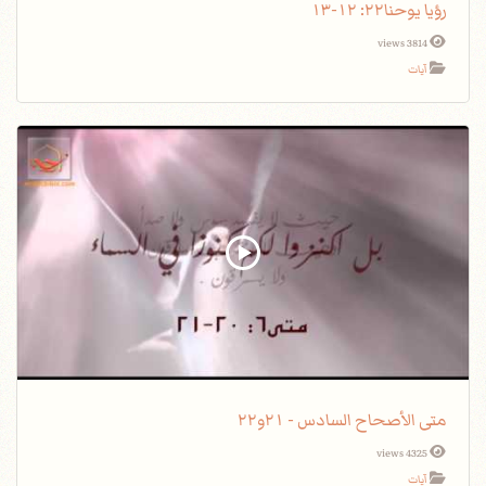
رؤيا يوحنا٢٢: ١٢-١٣
3814 views
آيات
متى الأصحاح السادس - ٢١و٢٢
4325 views
آيات