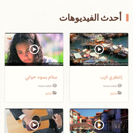
أحدث الفيديوهات
إنتظري الرب
سلام يسود حياتي
6810 views
6435 views
ترانيم
ترانيم