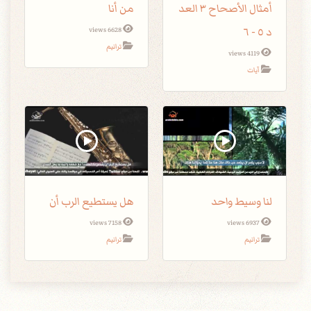
أمثال الأصحاح ٣ العد
من أنا
د ٥ - ٦
6628 views
ترانيم
4119 views
آيات
لنا وسيط واحد
هل يستطيع الرب أن
7158 views
6937 views
ترانيم
ترانيم