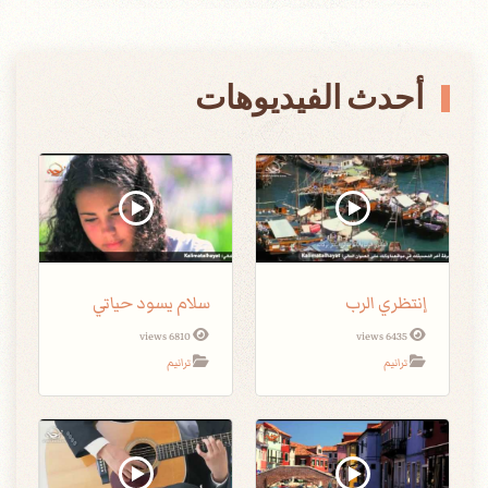
أحدث الفيديوهات
إنتظري الرب
سلام يسود حياتي
6810 views
6435 views
ترانيم
ترانيم