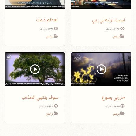
ليست ترنيمتي ربي
نعظم دمك
7171 views
7177 views
ترانيم
ترانيم
حررني يسوع
سوف ينتهي العذاب
6445 views
6869 views
ترانيم
ترانيم