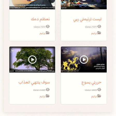
ليست ترنيمتي ربي
نعظم دمك
7171 views
7177 views
ترانيم
ترانيم
حررني يسوع
سوف ينتهي العذاب
6445 views
6869 views
ترانيم
ترانيم