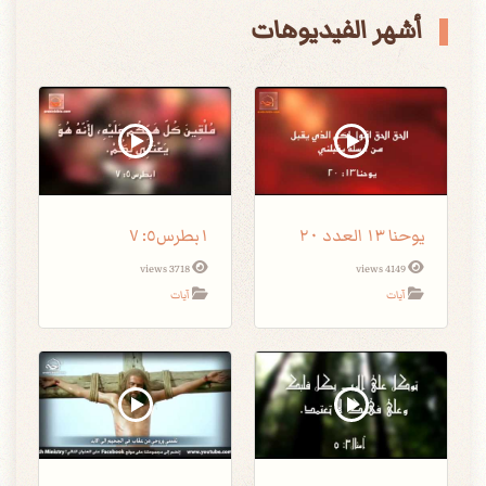
أشهر الفيديوهات
يوحنا ١٣ العدد ٢٠
١بطرس٥: ٧
3718 views
4149 views
آيات
آيات