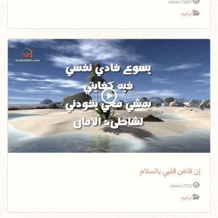
7067 views
ترانيم
إن فاض قلبي بالسلام
7711 views
ترانيم