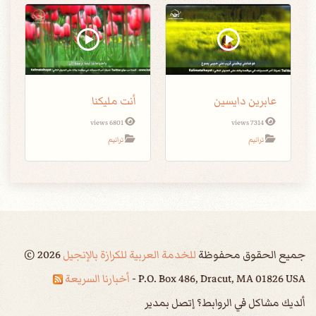
عابرين دايسين
أنت مليكنا
6801 views
7314 views
ترانيم
ترانيم
جميع الحقوق محفوظة
للخدمة العربية للكرازة بالإنجيل
2026
©
P.O. Box 486, Dracut, MA 01826 USA -
أخبارنا السريعة
ألديك مشاكل في الروابط؟ إتصل بمدير