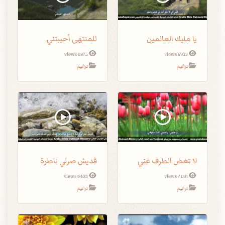
يا مليك العالمين
للمنتهى أحببتني
6875 views
6933 views
ترانيم
ترانيم
لا تغض الطرف عني
قديش صرلي ناطرة
6403 views
7130 views
ترانيم
ترانيم