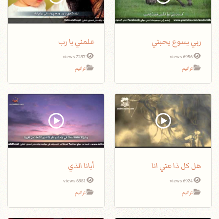
ربي يسوع يحبني
علمني يا رب
7297 views
6956 views
ترانيم
ترانيم
هل كل ذا عني انا
أبانا الذي
6951 views
6924 views
ترانيم
ترانيم