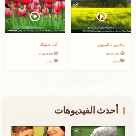
عابرين دايسين
أنت مليكنا
6801 views
7314 views
ترانيم
ترانيم
أحدث الفيديوهات