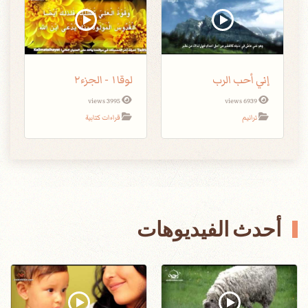
إني أحب الرب
لوقا١ - الجزء٢
3995 views
6939 views
ترانيم
قراءات كتابية
أحدث الفيديوهات