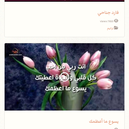
فارد جناحي
7810 views
ترانيم
يسوع ما أعظمك