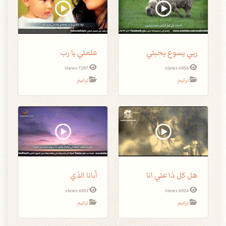
ربي يسوع يحبني
علمني يا رب
7297 views
6956 views
ترانيم
ترانيم
هل كل ذا عني انا
أبانا الذي
6951 views
6924 views
ترانيم
ترانيم