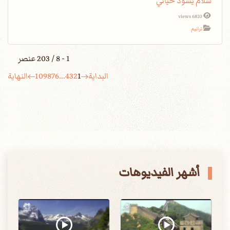
سلام يسود حياتي
6810 views
ترانيم
1 - 8 / 203 عنصر
البداية
1
2
3
4
...
6
7
8
9
10
النهاية
أشهر الفيديوهات