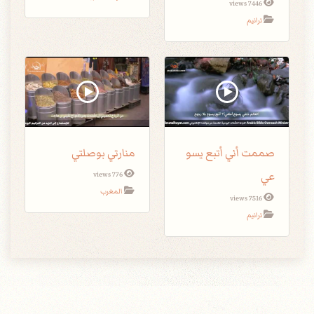
7446 views
ترانيم
صممت أني أتبع يسو
منارتي بوصلتي
عي
776 views
المغرب
7516 views
ترانيم