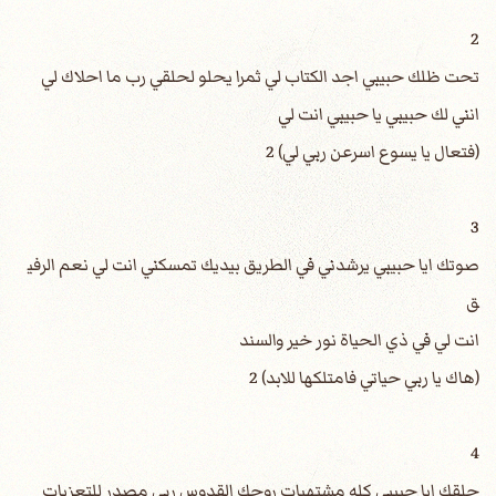
2
تحت ظلك حبيبي اجد الكتاب لي ثمرا يحلو لحلقي رب ما احلاك لي
انني لك حبيبي يا حبيبي انت لي
(فتعال يا يسوع اسرعن ربي لي) 2
3
صوتك ايا حبيبي يرشدني في الطريق بيديك تمسكني انت لي نعم الرفي
ق
انت لي في ذي الحياة نور خير والسند
(هاك يا ربي حياتي فامتلكها للابد) 2
4
حلقك ايا حبيبي كله مشتهيات روحك القدوس ربي مصدر للتعزيات