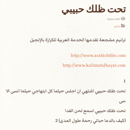
تحت ظلك حبيبي
6951 views
ترانيم
http://www.arabicbible.com
http://www.kalimatalhayat.com
1
تحت ظلك حبيبي اشتهي ان اجلس حيثما كل ابتهاجي حيثما انسى الا
سى
تحت ظلك حبيبي اسمع لحن الفدا
(كيف بالدما حباني رحمة طول المدى) 2