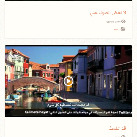
لا تغض الطرف عني
7129 views
ترانيم
قد علمتُ