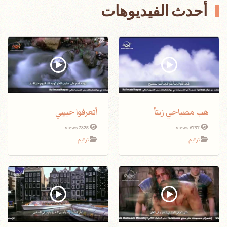
أحدث الفيديوهات
هب مصباحي زيتاً
أتعرفوا حبيبي
7325 views
6797 views
ترانيم
ترانيم