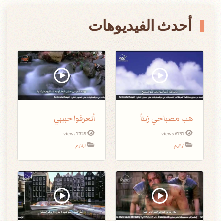
أحدث الفيديوهات
هب مصباحي زيتاً
أتعرفوا حبيبي
7325 views
6797 views
ترانيم
ترانيم