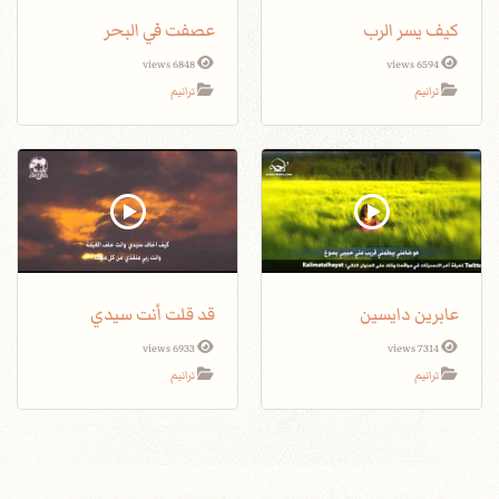
كيف يسر الرب
عصفت في البحر
6848 views
6594 views
ترانيم
ترانيم
عابرين دايسين
قد قلت أنت سيدي
6933 views
7314 views
ترانيم
ترانيم