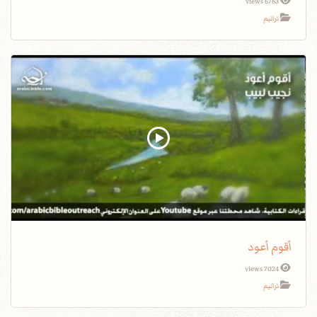
6763 views
ترانيم
أقوم أعود
7024 views
ترانيم