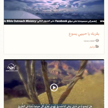
بقربك يا حبيبي يسوع
6847 views
ترانيم