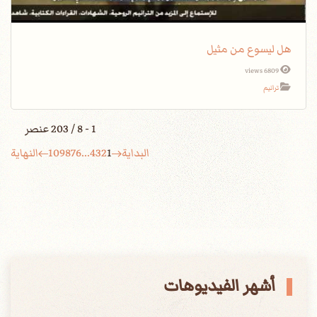
هل ليسوع من مثيل
6809 views
ترانيم
1 - 8 / 203 عنصر
البداية
1
2
3
4
...
6
7
8
9
10
النهاية
أشهر الفيديوهات