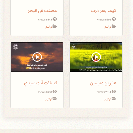
كيف يسر الرب
عصفت في البحر
6848 views
6594 views
ترانيم
ترانيم
عابرين دايسين
قد قلت أنت سيدي
6933 views
7314 views
ترانيم
ترانيم