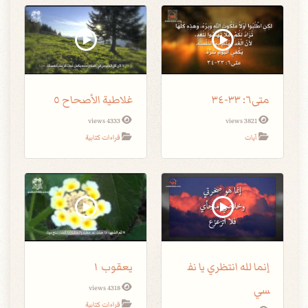
متى٦: ٣٣-٣٤
غلاطية الأصحاح ٥
4333 views
3821 views
آيات
قراءات كتابية
إنما لله انتظري يا نف
يعقوب ١
سي
4318 views
قراءات كتابية