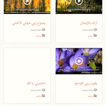
أراك بالإيمان
يسوع ربي مؤتي الأغاني
6810 views
6918 views
ترانيم
ترانيم
يقول ربي افرحوا
اختبرني يا الله
6974 views
7062 views
ترانيم
ترانيم