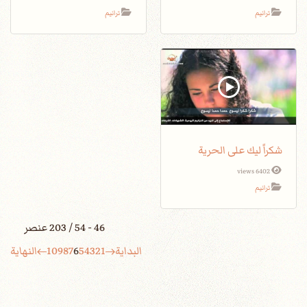
ترانيم
ترانيم
شكراً ليك على الحرية
6402 views
ترانيم
46 - 54 / 203 عنصر
البداية
1
2
3
4
5
6
7
8
9
10
النهاية