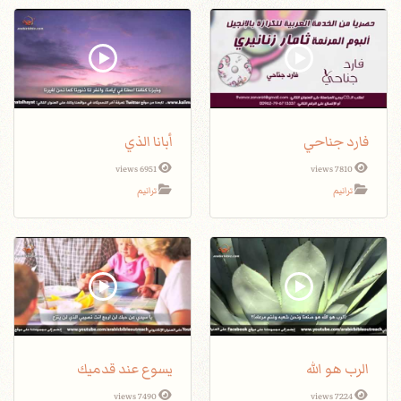
فارد جناحي
أبانا الذي
6951 views
7810 views
ترانيم
ترانيم
الرب هو الله
يسوع عند قدميك
7490 views
7224 views