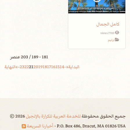
كامل الجمال
7705 views
ترانيم
181 - 189 / 203 عنصر
البداية
14
15
16
17
18
19
20
21
22
23
النهاية
جميع الحقوق محفوظة
للخدمة العربية للكرازة بالإنجيل
2026
©
P.O. Box 486, Dracut, MA 01826 USA -
أخبارنا السريعة