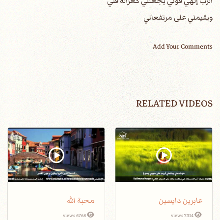
الرب إلهي قوتي يجعلني كغزالة فتي
ويقيمني على مرتفعاتي
Add Your Comments
RELATED VIDEOS
عابرين دايسين
محبة الله
6768 views
7314 views