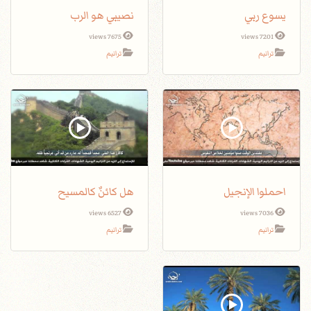
يسوع ربي
نصيبي هو الرب
7675 views
7201 views
ترانيم
ترانيم
احملوا الإنجيل
هل كائنٌ كالمسيح
6527 views
7036 views
ترانيم
ترانيم