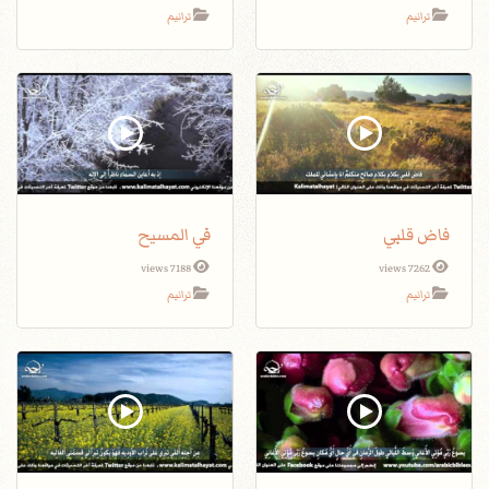
ترانيم
ترانيم
فاض قلبي
في المسيح
7188 views
7262 views
ترانيم
ترانيم