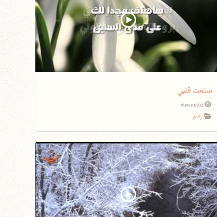
سلمت قلبي
6933 views
ترانيم