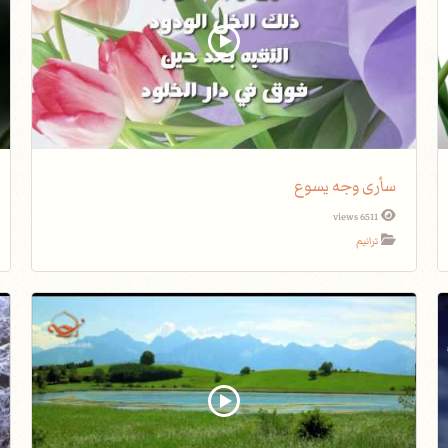
سأرى وجه يسوع
6511 views
ترانيم