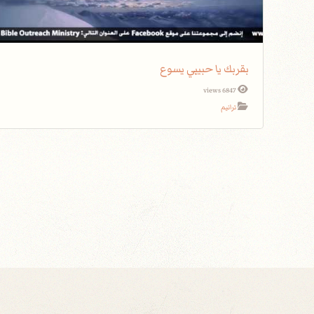
بقربك يا حبيبي يسوع
6847 views
ترانيم