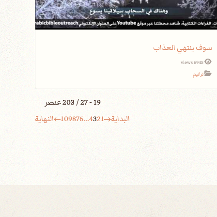
سوف ينتهي العذاب
6945 views
ترانيم
19 - 27 / 203 عنصر
البداية
1
2
3
4
...
6
7
8
9
10
النهاية