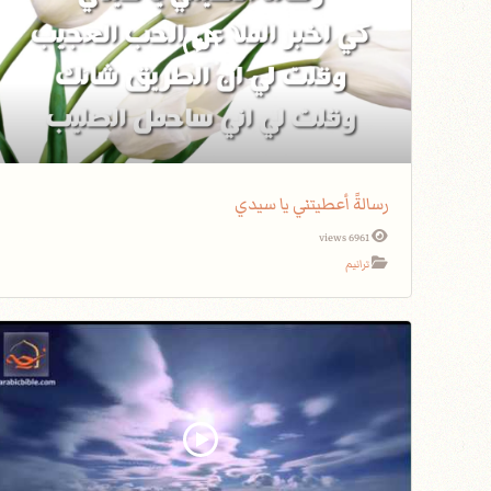
رسالةً أعطيتني يا سيدي
6961 views
ترانيم