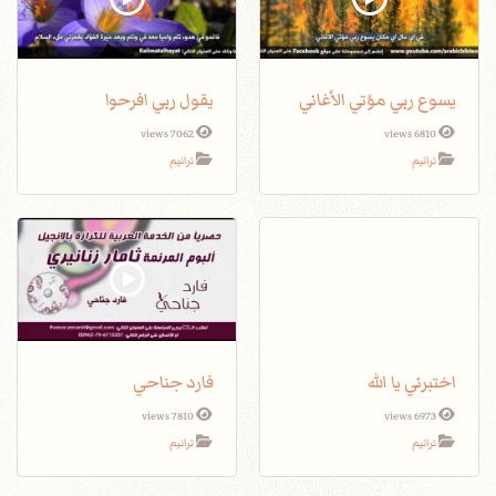
يسوع ربي مؤتي الأغاني
يقول ربي افرحوا
7062 views
6810 views
ترانيم
ترانيم
اختبرني يا الله
فارد جناحي
7810 views
6973 views
ترانيم
ترانيم