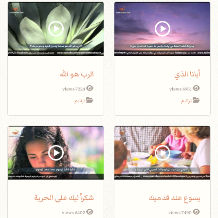
أبانا الذي
الرب هو الله
7224 views
6951 views
ترانيم
ترانيم
يسوع عند قدميك
شكراً ليك على الحرية
6402 views
7490 views