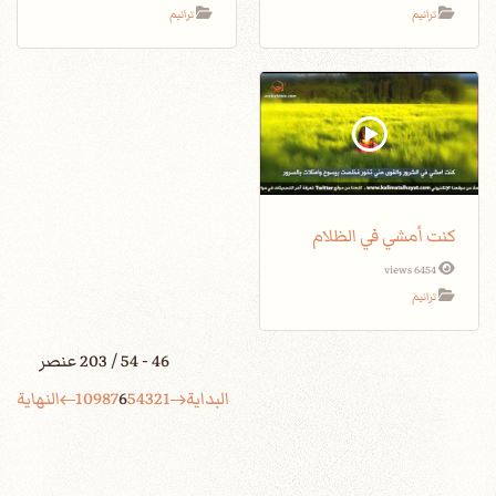
ترانيم
ترانيم
كنت أمشي في الظلام
6454 views
ترانيم
46 - 54 / 203 عنصر
البداية
1
2
3
4
5
6
7
8
9
10
النهاية