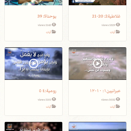
غلاطية2: 20-21
يوحنا5: 39
5145 views
5329 views
آيات
آيات
عبرانيين١: ١٠-١٢
5101 views
5032 views
آيات
آيات