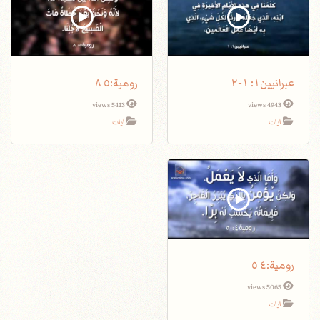
عبرانيين١: ١-٢
5413 views
4943 views
آيات
آيات
5065 views
آيات