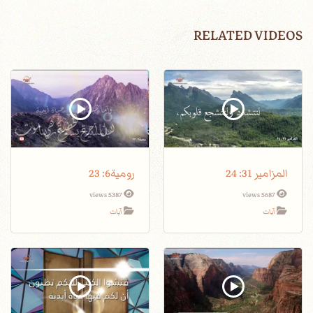
RELATED VIDEOS
المزامير 31: 24
رومية6: 23
5387 views
5687 views
آيات
آيات