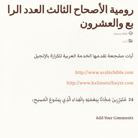
رومية الأصحاح الثالث العدد الرا
بع والعشرون
3987 views
آيات
http://www.arabicbible.com
http://www.kalimatalhayat.com
24 مُتَبَرِّرِينَ مَجَّانًا بِنِعْمَتِهِ بِالْفِدَاءِ الَّذِي بِيَسُوعَ الْمَسِيحِ،
Add Your Comments