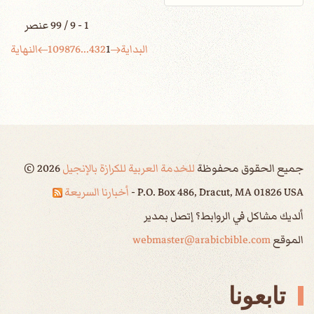
1 - 9 / 99 عنصر
البداية
1
2
3
4
...
6
7
8
9
10
النهاية
جميع الحقوق محفوظة
للخدمة العربية للكرازة بالإنجيل
2026
©
P.O. Box 486, Dracut, MA 01826 USA -
أخبارنا السريعة
ألديك مشاكل في الروابط؟ إتصل بمدير
الموقع
webmaster@arabicbible.com
تابعونا