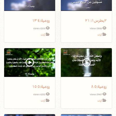
٢بطرس١: ٢١
4104 views
3846 views
آيات
آيات
4252 views
3967 views
آيات
آيات