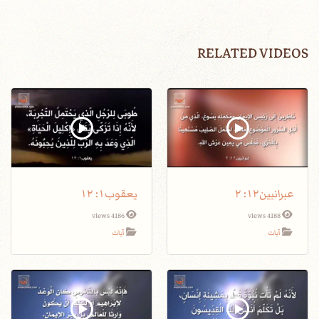
RELATED VIDEOS
عبرانيين١٢: ٢
يعقوب١: ١٢
4186 views
4188 views
آيات
آيات