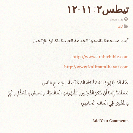
تيطس٢: ١١-١٢
4141 views
آيات
http://www.arabicbible.com
http://www.kalimatalhayat.com
لأَنَّهُ قَدْ ظَهَرَتْ نِعْمَةُ اللهِ الْمُخَلِّصَةُ، لِجَمِيعِ النَّاسِ،
مُعَلِّمَةً إِيَّانَا أَنْ نُنْكِرَ الْفُجُورَ وَالشَّهَوَاتِ الْعَالَمِيَّةَ، وَنَعِيشَ بِالتَّعَقُّلِ وَالْبِرِّ
وَالتَّقْوَى فِي الْعَالَمِ الْحَاضِرِ،
Add Your Comments