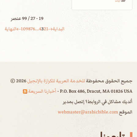
آيات
19 - 27 / 99 عنصر
البداية
1
2
3
4
...
6
7
8
9
10
النهاية
جميع الحقوق محفوظة
للخدمة العربية للكرازة بالإنجيل
2026
©
P.O. Box 486, Dracut, MA 01826 USA -
أخبارنا السريعة
ألديك مشاكل في الروابط؟ إتصل بمدير
الموقع
webmaster@arabicbible.com
تابعونا