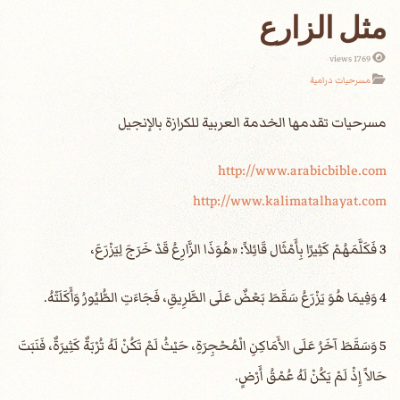
مثل الزارع
1769 views
مسرحيات درامية
http://www.arabicbible.com
http://www.kalimatalhayat.com
3 فَكَلَّمَهُمْ كَثِيرًا بِأَمْثَال قَائِلاً: «هُوَذَا الزَّارِعُ قَدْ خَرَجَ لِيَزْرَعَ،
4 وَفِيمَا هُوَ يَزْرَعُ سَقَطَ بَعْضٌ عَلَى الطَّرِيقِ، فَجَاءَتِ الطُّيُورُ وَأَكَلَتْهُ.
5 وَسَقَطَ آخَرُ عَلَى الأَمَاكِنِ الْمُحْجِرَةِ، حَيْثُ لَمْ تَكُنْ لَهُ تُرْبَةٌ كَثِيرَةٌ، فَنَبَتَ
حَالاً إِذْ لَمْ يَكُنْ لَهُ عُمْقُ أَرْضٍ.