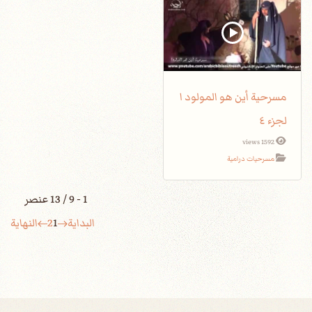
مسرحية أين هو المولود ا
لجزء ٤
1592 views
مسرحيات درامية
1 - 9 / 13 عنصر
البداية
1
2
النهاية