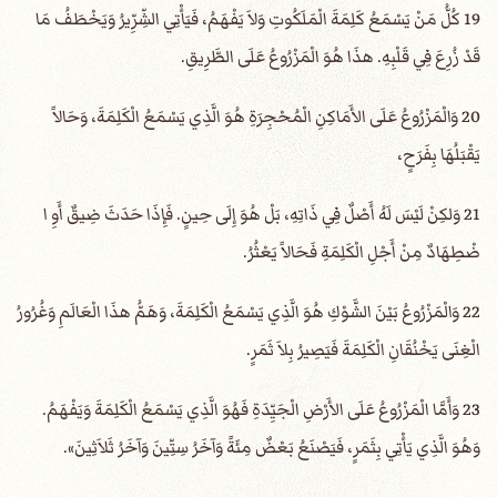
19 كُلُّ مَنْ يَسْمَعُ كَلِمَةَ الْمَلَكُوتِ وَلاَ يَفْهَمُ، فَيَأْتِي الشِّرِّيرُ وَيَخْطَفُ مَا
قَدْ زُرِعَ فِي قَلْبِهِ. هذَا هُوَ الْمَزْرُوعُ عَلَى الطَّرِيقِ.
20 وَالْمَزْرُوعُ عَلَى الأَمَاكِنِ الْمُحْجِرَةِ هُوَ الَّذِي يَسْمَعُ الْكَلِمَةَ، وَحَالاً
يَقْبَلُهَا بِفَرَحٍ،
21 وَلكِنْ لَيْسَ لَهُ أَصْلٌ فِي ذَاتِهِ، بَلْ هُوَ إِلَى حِينٍ. فَإِذَا حَدَثَ ضِيقٌ أَوِ ا
ضْطِهَادٌ مِنْ أَجْلِ الْكَلِمَةِ فَحَالاً يَعْثُرُ.
22 وَالْمَزْرُوعُ بَيْنَ الشَّوْكِ هُوَ الَّذِي يَسْمَعُ الْكَلِمَةَ، وَهَمُّ هذَا الْعَالَمِ وَغُرُورُ
الْغِنَى يَخْنُقَانِ الْكَلِمَةَ فَيَصِيرُ بِلاَ ثَمَرٍ.
23 وَأَمَّا الْمَزْرُوعُ عَلَى الأَرْضِ الْجَيِّدَةِ فَهُوَ الَّذِي يَسْمَعُ الْكَلِمَةَ وَيَفْهَمُ.
وَهُوَ الَّذِي يَأْتِي بِثَمَرٍ، فَيَصْنَعُ بَعْضٌ مِئَةً وَآخَرُ سِتِّينَ وَآخَرُ ثَلاَثِينَ».