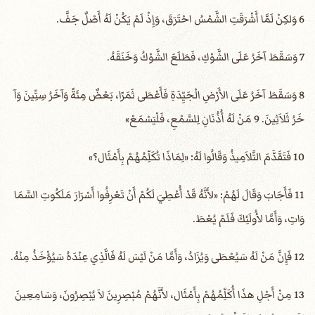
6 وَلكِنْ لَمَّا أَشْرَقَتِ الشَّمْسُ احْتَرَقَ، وَإِذْ لَمْ يَكُنْ لَهُ أَصْلٌ جَفَّ.
7 وَسَقَطَ آخَرُ عَلَى الشَّوْكِ، فَطَلَعَ الشَّوْكُ وَخَنَقَهُ.
8 وَسَقَطَ آخَرُ عَلَى الأَرْضِ الْجَيِّدَةِ فَأَعْطَى ثَمَرًا، بَعْضٌ مِئَةً وَآخَرُ سِتِّينَ وَآ
خَرُ ثَلاَثِينَ. 9 مَنْ لَهُ أُذُنَانِ لِلسَّمْعِ، فَلْيَسْمَعْ»
10 فَتَقَدَّمَ التَّلاَمِيذُ وَقَالُوا لَهُ: «لِمَاذَا تُكَلِّمُهُمْ بِأَمْثَال؟»
11 فَأَجَابَ وَقَالَ لَهُمْ: «لأَنَّهُ قَدْ أُعْطِيَ لَكُمْ أَنْ تَعْرِفُوا أَسْرَارَ مَلَكُوتِ السَّمَا
وَاتِ، وَأَمَّا لأُولَئِكَ فَلَمْ يُعْطَ.
12 فَإِنَّ مَنْ لَهُ سَيُعْطَى وَيُزَادُ، وَأَمَّا مَنْ لَيْسَ لَهُ فَالَّذِي عِنْدَهُ سَيُؤْخَذُ مِنْهُ.
13 مِنْ أَجْلِ هذَا أُكَلِّمُهُمْ بِأَمْثَال، لأَنَّهُمْ مُبْصِرِينَ لاَ يُبْصِرُونَ، وَسَامِعِينَ