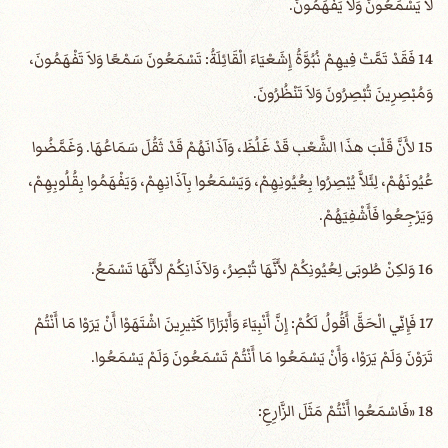
لاَ يَسْمَعُونَ وَلاَ يَفْهَمُونَ.
14 فَقَدْ تَمَّتْ فِيهِمْ نُبُوَّةُ إِشَعْيَاءَ الْقَائِلَةُ: تَسْمَعُونَ سَمْعًا وَلاَ تَفْهَمُونَ،
وَمُبْصِرِينَ تُبْصِرُونَ وَلاَ تَنْظُرُونَ.
15 لأَنَّ قَلْبَ هذَا الشَّعْب قَدْ غَلُظَ، وَآذَانَهُمْ قَدْ ثَقُلَ سَمَاعُهَا. وَغَمَّضُوا
عُيُونَهُمْ، لِئَلاَّ يُبْصِرُوا بِعُيُونِهِمْ، وَيَسْمَعُوا بِآذَانِهِمْ، وَيَفْهَمُوا بِقُلُوبِهِمْ،
وَيَرْجِعُوا فَأَشْفِيَهُمْ.
16 وَلكِنْ طُوبَى لِعُيُونِكُمْ لأَنَّهَا تُبْصِرُ، وَلآذَانِكُمْ لأَنَّهَا تَسْمَعُ.
17 فَإِنِّي الْحَقَّ أَقُولُ لَكُمْ: إِنَّ أَنْبِيَاءَ وَأَبْرَارًا كَثِيرِينَ اشْتَهَوْا أَنْ يَرَوْا مَا أَنْتُمْ
تَرَوْنَ وَلَمْ يَرَوْا، وَأَنْ يَسْمَعُوا مَا أَنْتُمْ تَسْمَعُونَ وَلَمْ يَسْمَعُوا.
18 «فَاسْمَعُوا أَنْتُمْ مَثَلَ الزَّارِعِ: