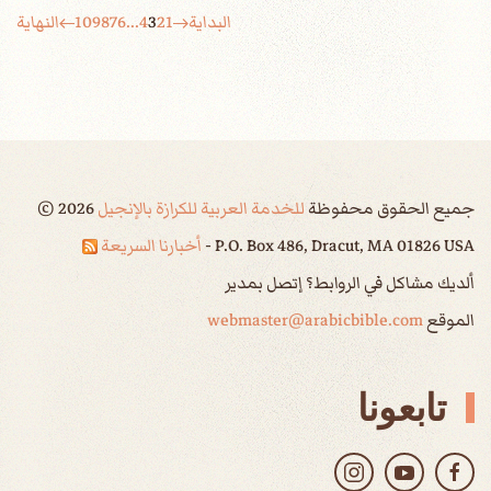
البداية
1
2
3
4
...
6
7
8
9
10
النهاية
جميع الحقوق محفوظة
للخدمة العربية للكرازة بالإنجيل
2026
©
P.O. Box 486, Dracut, MA 01826 USA -
أخبارنا السريعة
ألديك مشاكل في الروابط؟ إتصل بمدير
الموقع
webmaster@arabicbible.com
تابعونا