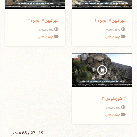
عبرانيين٧ الجزء ١
عبرانيين٧ الجزء ٢
3502 views
3397 views
قراءات كتابية
قراءات كتابية
٢ كورنثوس ٢
3502 views
قراءات كتابية
19 - 27 / 85 عنصر