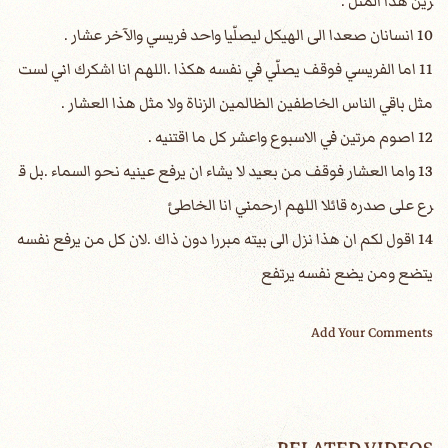
رين هذا المثل .
10 انسانان صعدا الى الهيكل ليصلّيا واحد فريسي والآخر عشار .
11 اما الفريسي فوقف يصلّي في نفسه هكذا .اللهم انا اشكرك اني لست
مثل باقي الناس الخاطفين الظالمين الزناة ولا مثل هذا العشار .
12 اصوم مرتين في الاسبوع واعشر كل ما اقتنيه .
13 واما العشار فوقف من بعيد لا يشاء ان يرفع عينيه نحو السماء .بل ق
رع على صدره قائلا اللهم ارحمني انا الخاطئ
14 اقول لكم ان هذا نزل الى بيته مبررا دون ذاك .لان كل من يرفع نفسه
يتضع ومن يضع نفسه يرتفع
Add Your Comments