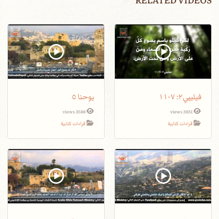
RELATED VIDEOS
فيليبي٢: ٧-١١
يوحنا ٥
3588 views
3831 views
قراءات كتابية
قراءات كتابية