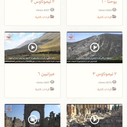
يوحنا ١٠
٢ تيموثاوس ٢
4027 views
3634 views
قراءات كتابية
قراءات كتابية
٢ تيموثاوس ٣
عبرانيين ٦
3657 views
3572 views
قراءات كتابية
قراءات كتابية