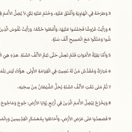
3 وَطَرَحَهُ فِي الْهَاوِيَةِ وَأَغْلَقَ عَلَيْهِ، وَخَتَمَ عَلَيْهِ لِكَيْ لاَ يُضِلَّ الأُمَمَ فِي مَا بَعْدُ، حَتَّى تَتِمَّ الأَلْفُ السَّنَةِ. وَبَعْدَ ذلِكَ لاَبُدَّ أَنْ يُحَلَّ زَمَانًا يَسِيرًا.
4 وَرَأَيْتُ عُرُوشًا فَجَلَسُوا عَلَيْهَا، وَأُعْطُوا حُكْمًا. وَرَأَيْتُ نُفُوسَ الَّذِين
شُوا وَمَلَكُوا مَعَ الْمَسِيحِ أَلْفَ سَنَةٍ.
5 وَأَمَّا بَقِيَّةُ الأَمْوَاتِ فَلَمْ تَعِشْ حَتَّى تَتِمَّ الأَلْفُ السَّنَةِ. هذِهِ هِيَ الْقِيَامَةُ الأُولَى.
6 مُبَارَكٌ وَمُقَدَّسٌ مَنْ لَهُ نَصِيبٌ فِي الْقِيَامَةِ الأُولَى. هؤُلاَءِ لَيْسَ لِلْمَوْتِ الثَّانِي سُلْطَانٌ عَلَيْهِمْ، بَلْ سَيَكُونُونَ كَهَنَةً للهِ وَالْمَسِيحِ، وَسَيَمْلِكُونَ مَعَهُ أَلْفَ سَنَةٍ.
7 ثُمَّ مَتَى تَمَّتِ الأَلْفُ السَّنَةِ يُحَلُّ الشَّيْطَانُ مِنْ سِجْنِهِ،
8 وَيَخْرُجُ لِيُضِلَّ الأُمَمَ الَّذِينَ فِي أَرْبَعِ زَوَايَا الأَرْضِ: جُوجَ وَمَاجُوجَ، لِيَجْمَعَهُمْ لِلْحَرْبِ، الَّذِينَ عَدَدُهُمْ مِثْلُ رَمْلِ الْبَحْرِ.
9 فَصَعِدُوا عَلَى عَرْضِ الأَرْضِ، وَأَحَاطُوا بِمُعَسْكَرِ الْقِدِّيسِينَ وَبِالْمَدِينَةِ الْمَحْبُوبَةِ، فَنَزَلَتْ نَارٌ مِنْ عِنْدِ اللهِ مِنَ السَّمَاءِ وَأَكَلَتْهُمْ.