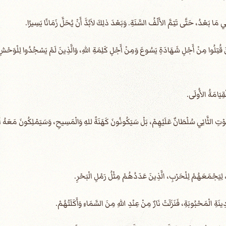
َ قُتِلُوا مِنْ أَجْلِ شَهَادَةِ يَسُوعَ وَمِنْ أَجْلِ كَلِمَةِ اللهِ، وَالَّذِينَ لَمْ يَسْجُدُوا لِلْوَحْشِ 