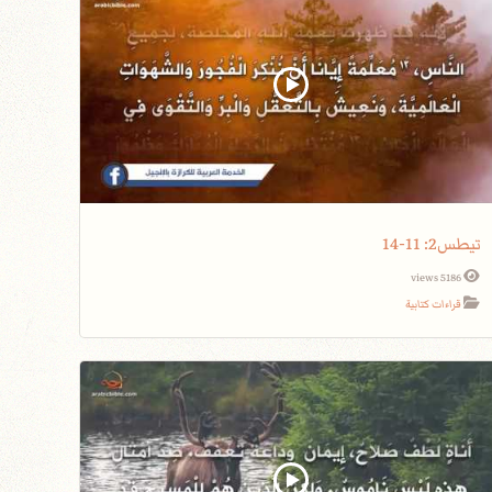
تيطس2: 11-14
5186 views
قراءات كتابية