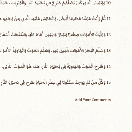
10 وَإِبْلِيسُ الَّذِي كَانَ يُضِلُّهُمْ طُرِحَ فِي بُحَيْرَةِ النَّارِ وَالْكِبْرِيتِ، حَيْثُ الْوَحْشُ وَالنَّبِيُّ الْكَذَّابُ. وَسَيُعَذَّبُونَ نَهَارًا وَلَيْلاً إِلَى أَبَدِ الآبِدِينَ.
11 ثُمَّ رَأَيْتُ عَرْشًا عَظِيمًا أَبْيَضَ، وَالْجَالِسَ عَلَيْهِ، الَّذِي مِنْ وَجْهِهِ هَرَبَتِ الأَرْضُ وَالسَّمَاءُ، وَلَمْ يُوجَدْ لَهُمَا مَوْضِعٌ!
12 وَرَأَيْتُ الأَمْوَاتَ صِغَارًا وَكِبَارًا وَاقِفِينَ أَمَامَ اللهِ، وَانْفَتَحَتْ أَسْفَارٌ، وَانْفَتَحَ سِفْرٌ آخَرُ هُوَ سِفْرُ الْحَيَاةِ، وَدِينَ الأَمْوَاتُ مِمَّا هُوَ مَكْتُوبٌ فِي الأَسْفَارِ بِحَسَبِ أَعْمَالِهِمْ.
13 وَسَلَّمَ الْبَحْرُ الأَمْوَاتَ الَّذِينَ فِيهِ، وَسَلَّمَ الْمَوْتُ وَالْهَاوِيَةُ الأَمْوَاتَ الَّذِينَ فِيهِمَا. وَدِينُوا كُلُّ وَاحِدٍ بِحَسَبِ أَعْمَالِهِ.
14 وَطُرِحَ الْمَوْتُ وَالْهَاوِيَةُ فِي بُحَيْرَةِ النَّارِ. هذَا هُوَ الْمَوْتُ الثَّانِي.
15 وَكُلُّ مَنْ لَمْ يُوجَدْ مَكْتُوبًا فِي سِفْرِ الْحَيَاةِ طُرِحَ فِي بُحَيْرَةِ النَّارِ.
Add Your Comments