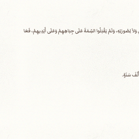
وَلاَ لِصُورَتِهِ، وَلَمْ يَقْبَلُوا السِّمَةَ عَلَى جِبَاهِهِمْ وَعَلَى أَيْدِيهِمْ، فَعَا