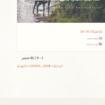
غلاطية5: 18-26
4902 views
قراءات كتابية
1 - 9 / 85 عنصر
البداية
1
2
3
4
...
6
7
8
9
10
النهاية