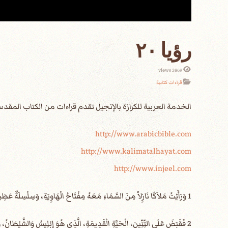
رؤيا ٢٠
3869 views
قراءات كتابية
الخدمة العربية للكرازة بالإنجيل تقدم قراءات من الكتاب الم
http://www.arabicbible.com
http://www.kalimatalhayat.com
http://www.injeel.com
1 وَرَأَيْتُ مَلاَكًا نَازِلاً مِنَ السَّمَاءِ مَعَهُ مِفْتَاحُ الْهَاوِيَةِ، وَسِلْسِلَةٌ عَظِيمَةٌ عَلَى يَدِهِ.
2 فَقَبَضَ عَلَى التِّنِّينِ، الْحَيَّةِ الْقَدِيمَةِ، الَّذِي هُوَ إِبْلِيسُ وَالشَّيْطَانُ، وَقَيَّدَهُ أَلْفَ سَنَةٍ،