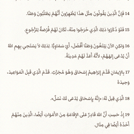
14 فَإِنَّ الَّذِينَ يَقُولُونَ مِثْلَ هذَا يُظْهِرُونَ أَنَّهُمْ يَطْلُبُونَ وَطَنًا.
15 فَلَوْ ذَكَرُوا ذلِكَ الَّذِي خَرَجُوا مِنْهُ، لَكَانَ لَهُمْ فُرْصَةٌ لِلرُّجُوعِ.
16 وَلكِنِ الآنَ يَبْتَغُونَ وَطَنًا أَفْضَلَ، أَيْ سَمَاوِيًّا. لِذلِكَ لاَ يَسْتَحِي بِهِمِ اللهُ
أَنْ يُدْعَى إِلهَهُمْ، لأَنَّهُ أَعَدَّ لَهُمْ مَدِينَةً.
17 بِالإِيمَانِ قَدَّمَ إِبْرَاهِيمُ إِسْحَاقَ وَهُوَ مُجَرَّبٌ. قَدَّمَ الَّذِي قَبِلَ الْمَوَاعِيدَ،
وَحِيدَهُ
18 الَّذِي قِيلَ لَهُ: «إِنَّهُ بِإِسْحَاقَ يُدْعَى لَكَ نَسْلٌ».
19 إِذْ حَسِبَ أَنَّ اللهَ قَادِرٌ عَلَى الإِقَامَةِ مِنَ الأَمْوَاتِ أَيْضًا، الَّذِينَ مِنْهُمْ
أَخَذَهُ أَيْضًا فِي مِثَال.