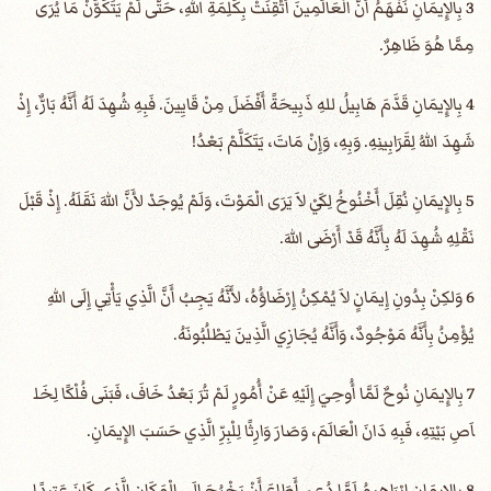
3 بِالإِيمَانِ نَفْهَمُ أَنَّ الْعَالَمِينَ أُتْقِنَتْ بِكَلِمَةِ اللهِ، حَتَّى لَمْ يَتَكَوَّنْ مَا يُرَى
مِمَّا هُوَ ظَاهِرٌ.
4 بِالإِيمَانِ قَدَّمَ هَابِيلُ للهِ ذَبِيحَةً أَفْضَلَ مِنْ قَايِينَ. فَبِهِ شُهِدَ لَهُ أَنَّهُ بَارٌّ، إِذْ
شَهِدَ اللهُ لِقَرَابِينِهِ. وَبِهِ، وَإِنْ مَاتَ، يَتَكَلَّمْ بَعْدُ!
5 بِالإِيمَانِ نُقِلَ أَخْنُوخُ لِكَيْ لاَ يَرَى الْمَوْتَ، وَلَمْ يُوجَدْ لأَنَّ اللهَ نَقَلَهُ. إِذْ قَبْلَ
نَقْلِهِ شُهِدَ لَهُ بِأَنَّهُ قَدْ أَرْضَى اللهَ.
6 وَلكِنْ بِدُونِ إِيمَانٍ لاَ يُمْكِنُ إِرْضَاؤُهُ، لأَنَّهُ يَجِبُ أَنَّ الَّذِي يَأْتِي إِلَى اللهِ
يُؤْمِنُ بِأَنَّهُ مَوْجُودٌ، وَأَنَّهُ يُجَازِي الَّذِينَ يَطْلُبُونَهُ.
7 بِالإِيمَانِ نُوحٌ لَمَّا أُوحِيَ إِلَيْهِ عَنْ أُمُورٍ لَمْ تُرَ بَعْدُ خَافَ، فَبَنَى فُلْكًا لِخَل
اَصِ بَيْتِهِ، فَبِهِ دَانَ الْعَالَمَ، وَصَارَ وَارِثًا لِلْبِرِّ الَّذِي حَسَبَ الإِيمَانِ.
8 بِالإِيمَانِ إِبْرَاهِيمُ لَمَّا دُعِيَ أَطَاعَ أَنْ يَخْرُجَ إِلَى الْمَكَانِ الَّذِي كَانَ عَتِيدًا