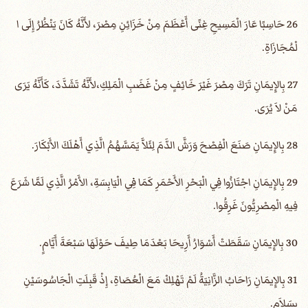
26 حَاسِبًا عَارَ الْمَسِيحِ غِنًى أَعْظَمَ مِنْ خَزَائِنِ مِصْرَ، لأَنَّهُ كَانَ يَنْظُرُ إِلَى ا
لْمُجَازَاةِ.
27 بِالإِيمَانِ تَرَكَ مِصْرَ غَيْرَ خَائِفٍ مِنْ غَضَبِ الْمَلِكِ،لأَنَّهُ تَشَدَّدَ، كَأَنَّهُ يَرَى
مَنْ لاَ يُرَى.
28 بِالإِيمَانِ صَنَعَ الْفِصْحَ وَرَشَّ الدَّمَ لِئَلاَّ يَمَسَّهُمُ الَّذِي أَهْلَكَ الأَبْكَارَ.
29 بِالإِيمَانِ اجْتَازُوا فِي الْبَحْرِ الأَحْمَرِ كَمَا فِي الْيَابِسَةِ، الأَمْرُ الَّذِي لَمَّا شَرَعَ
فِيهِ الْمِصْرِيُّونَ غَرِقُوا.
30 بِالإِيمَانِ سَقَطَتْ أَسْوَارُ أَرِيحَا بَعْدَمَا طِيفَ حَوْلَهَا سَبْعَةَ أَيَّامٍ.
31 بِالإِيمَانِ رَاحَابُ الزَّانِيَةُ لَمْ تَهْلِكْ مَعَ الْعُصَاةِ، إِذْ قَبِلَتِ الْجَاسُوسَيْنِ
بِسَلاَمٍ.