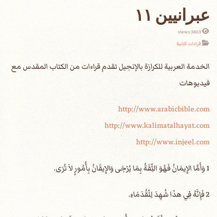
عبرانيين ١١
3803 views
قراءات كتابية
الخدمة العربية للكرازة بالإنجيل تقدم قراءات من الكتاب المقدس مع
فيديوهات
http://www.arabicbible.com
http://www.kalimatalhayat.com
http://www.injeel.com
1 وَأَمَّا الإِيمَانُ فَهُوَ الثِّقَةُ بِمَا يُرْجَى وَالإِيقَانُ بِأُمُورٍ لاَ تُرَى.
2 فَإِنَّهُ فِي هذَا شُهِدَ لِلْقُدَمَاءِ.