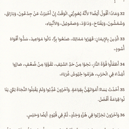
32 وَمَاذَا أَقُولُ أَيْضًا؟ لأَنَّهُ يُعْوِزُنِي الْوَقْتُ إِنْ أَخْبَرْتُ عَنْ جِدْعُونَ، وَبَارَاقَ،
وَشَمْشُونَ، وَيَفْتَاحَ، وَدَاوُدَ، وَصَمُوئِيلَ، وَالأَنْبِيَاءِ،
33 الَّذِينَ بِالإِيمَانِ: قَهَرُوا مَمَالِكَ، صَنَعُوا بِرًّا، نَالُوا مَوَاعِيدَ، سَدُّوا أَفْوَاهَ
أُسُودٍ،
34 أَطْفَأُوا قُوَّةَ النَّارِ، نَجَوْا مِنْ حَدِّ السَّيْفِ، تَقَوَّوْا مِنْ ضُعَْفٍ، صَارُوا
أَشِدَّاءَ فِي الْحَرْبِ، هَزَمُوا جُيُوشَ غُرَبَاءَ،
35 أَخَذَتْ نِسَاءٌ أَمْوَاتَهُنَّ بِقِيَامَةٍ. وَآخَرُونَ عُذِّبُوا وَلَمْ يَقْبَلُوا النَّجَاةَ لِكَيْ يَنَا
لُوا قِيَامَةً أَفْضَلَ.
36 وَآخَرُونَ تَجَرَّبُوا فِي هُزُءٍ وَجَلْدٍ، ثُمَّ فِي قُيُودٍ أَيْضًا وَحَبْسٍ.