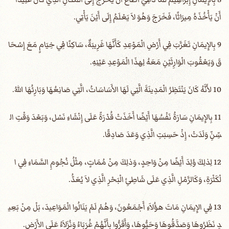
أَنْ يَأْخُذَهُ مِيرَاثًا، فَخَرَجَ وَهُوَ لاَ يَعْلَمُ إِلَى أَيْنَ يَأْتِي.
9 بِالإِيمَانِ تَغَرَّبَ فِي أَرْضِ الْمَوْعِدِ كَأَنَّهَا غَرِيبَةٌ، سَاكِنًا فِي خِيَامٍ مَعَ إِسْحَا
قَ وَيَعْقُوبَ الْوَارِثَيْنِ مَعَهُ لِهذَا الْمَوْعِدِ عَيْنِهِ.
10 لأَنَّهُ كَانَ يَنْتَظِرُ الْمَدِينَةَ الَّتِي لَهَا الأَسَاسَاتُ، الَّتِي صَانِعُهَا وَبَارِئُهَا اللهُ.
11 بِالإِيمَانِ سَارَةُ نَفْسُهَا أَيْضًا أَخَذَتْ قُدْرَةً عَلَى إِنْشَاءِ نَسْل، وَبَعْدَ وَقْتِ ال
سِّنِّ وَلَدَتْ، إِذْ حَسِبَتِ الَّذِي وَعَدَ صَادِقًا.
12 لِذلِكَ وُلِدَ أَيْضًا مِنْ وَاحِدٍ، وَذلِكَ مِنْ مُمَاتٍ، مِثْلُ نُجُومِ السَّمَاءِ فِي ا
لْكَثْرَةِ، وَكَالرَّمْلِ الَّذِي عَلَى شَاطِئِ الْبَحْرِ الَّذِي لاَ يُعَدُّ.
13 فِي الإِيمَانِ مَاتَ هؤُلاَءِ أَجْمَعُونَ، وَهُمْ لَمْ يَنَالُوا الْمَوَاعِيدَ، بَلْ مِنْ بَعِي
دٍ نَظَرُوهَا وَصَدَّقُوهَا وَحَيُّوهَا، وَأَقَرُّوا بِأَنَّهُمْ غُرَبَاءُ وَنُزَلاَءُ عَلَى الأَرْضِ.