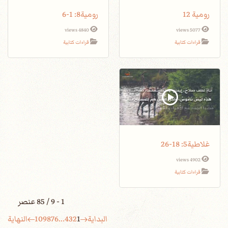
رومية 12
رومية8: 1-6
4840 views
5077 views
قراءات كتابية
قراءات كتابية
غلاطية5: 18-26
4902 views
قراءات كتابية
1 - 9 / 85 عنصر
البداية
1
2
3
4
...
6
7
8
9
10
النهاية