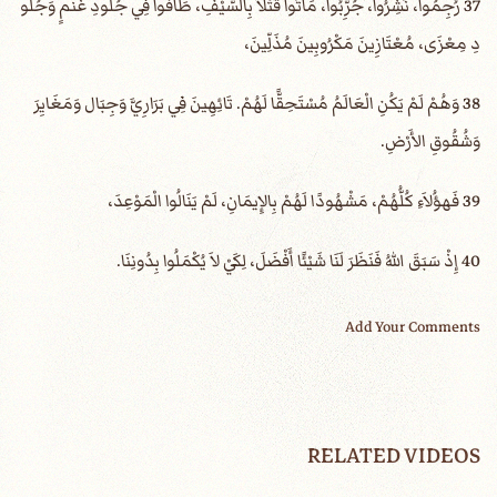
37 رُجِمُوا، نُشِرُوا، جُرِّبُوا، مَاتُوا قَتْلاً بِالسَّيْفِ، طَافُوا فِي جُلُودِ غَنَمٍ وَجُلُو
دِ مِعْزَى، مُعْتَازِينَ مَكْرُوبِينَ مُذَلِّينَ،
38 وَهُمْ لَمْ يَكُنِ الْعَالَمُ مُسْتَحِقًّا لَهُمْ. تَائِهِينَ فِي بَرَارِيَّ وَجِبَال وَمَغَايِرَ
وَشُقُوقِ الأَرْضِ.
39 فَهؤُلاَءِ كُلُّهُمْ، مَشْهُودًا لَهُمْ بِالإِيمَانِ، لَمْ يَنَالُوا الْمَوْعِدَ،
40 إِذْ سَبَقَ اللهُ فَنَظَرَ لَنَا شَيْئًا أَفْضَلَ، لِكَيْ لاَ يُكْمَلُوا بِدُونِنَا.
Add Your Comments
RELATED VIDEOS