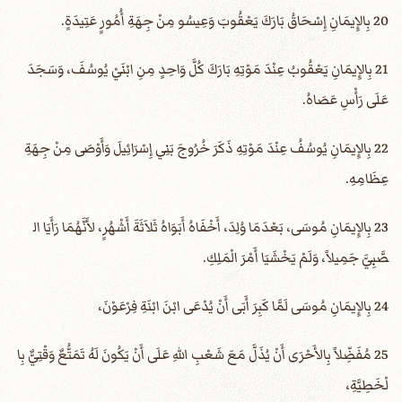
20 بِالإِيمَانِ إِسْحَاقُ بَارَكَ يَعْقُوبَ وَعِيسُو مِنْ جِهَةِ أُمُورٍ عَتِيدَةٍ.
21 بِالإِيمَانِ يَعْقُوبُ عِنْدَ مَوْتِهِ بَارَكَ كُلَّ وَاحِدٍ مِنِ ابْنَيْ يُوسُفَ، وَسَجَدَ
عَلَى رَأْسِ عَصَاهُ.
22 بِالإِيمَانِ يُوسُفُ عِنْدَ مَوْتِهِ ذَكَرَ خُرُوجَ بَنِي إِسْرَائِيلَ وَأَوْصَى مِنْ جِهَةِ
عِظَامِهِ.
23 بِالإِيمَانِ مُوسَى، بَعْدَمَا وُلِدَ، أَخْفَاهُ أَبَوَاهُ ثَلاَثَةَ أَشْهُرٍ، لأَنَّهُمَا رَأَيَا ال
صَّبِيَّ جَمِيلاً، وَلَمْ يَخْشَيَا أَمْرَ الْمَلِكِ.
24 بِالإِيمَانِ مُوسَى لَمَّا كَبِرَ أَبَى أَنْ يُدْعَى ابْنَ ابْنَةِ فِرْعَوْنَ،
25 مُفَضِّلاً بِالأَحْرَى أَنْ يُذَلَّ مَعَ شَعْبِ اللهِ عَلَى أَنْ يَكُونَ لَهُ تَمَتُّعٌ وَقْتِيٌّ بِا
لْخَطِيَّةِ،