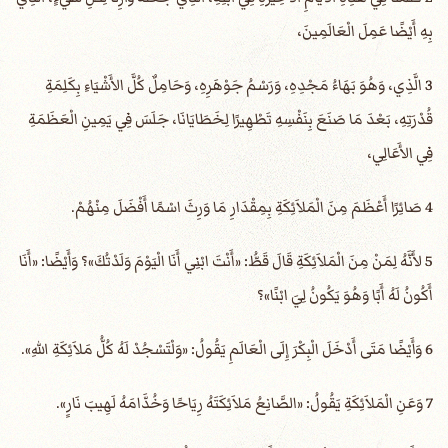
بِهِ أَيْضًا عَمِلَ الْعَالَمِينَ،
3 الَّذِي، وَهُوَ بَهَاءُ مَجْدِهِ، وَرَسْمُ جَوْهَرِهِ، وَحَامِلٌ كُلَّ الأَشْيَاءِ بِكَلِمَةِ
قُدْرَتِهِ، بَعْدَ مَا صَنَعَ بِنَفْسِهِ تَطْهِيرًا لِخَطَايَانَا، جَلَسَ فِي يَمِينِ الْعَظَمَةِ
فِي الأَعَالِي،
4 صَائِرًا أَعْظَمَ مِنَ الْمَلاَئِكَةِ بِمِقْدَارِ مَا وَرِثَ اسْمًا أَفْضَلَ مِنْهُمْ.
5 لأَنَّهُ لِمَنْ مِنَ الْمَلاَئِكَةِ قَالَ قَطُّ: «أَنْتَ ابْنِي أَنَا الْيَوْمَ وَلَدْتُكَ»؟ وَأَيْضًا: «أَنَا
أَكُونُ لَهُ أَبًا وَهُوَ يَكُونُ لِيَ ابْنًا»؟
6 وَأَيْضًا مَتَى أَدْخَلَ الْبِكْرَ إِلَى الْعَالَمِ يَقُولُ: «وَلْتَسْجُدْ لَهُ كُلُّ مَلاَئِكَةِ اللهِ».
7 وَعَنِ الْمَلاَئِكَةِ يَقُولُ: «الصَّانِعُ مَلاَئِكَتَهُ رِيَاحًا وَخُدَّامَهُ لَهِيبَ نَارٍ».