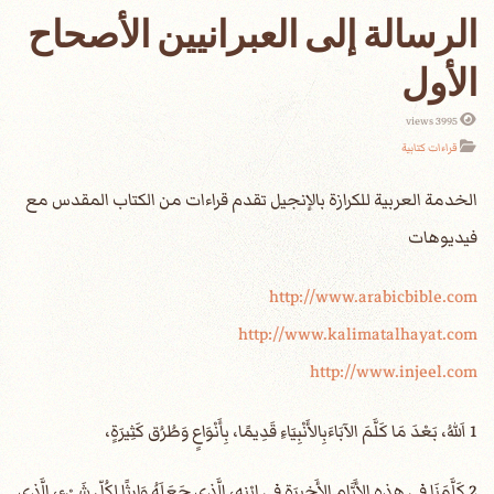
الرسالة إلى العبرانيين الأصحاح
الأول
3995 views
قراءات كتابية
الخدمة العربية للكرازة بالإنجيل تقدم قراءات من الكتاب المقدس مع
فيديوهات
http://www.arabicbible.com
http://www.kalimatalhayat.com
http://www.injeel.com
1 اَللهُ، بَعْدَ مَا كَلَّمَ الآبَاءَبِالأَنْبِيَاءِ قَدِيمًا، بِأَنْوَاعٍ وَطُرُق كَثِيرَةٍ،
2 كَلَّمَنَا فِي هذِهِ الأَيَّامِ الأَخِيرَةِ فِي ابْنِهِ، الَّذِي جَعَلَهُ وَارِثًا لِكُلِّ شَيْءٍ، الَّذِي