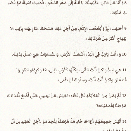
8 وَأَمَّا عَنْ الابْنِ: «كُرْسِيُّكَ يَا أَللهُ إِلَى دَهْرِ الدُّهُورِ. قَضِيبُ اسْتِقَامَةٍ قَضِي
بُ مُلْكِكَ.
9 أَحْبَبْتَ الْبِرَّ وَأَبْغَضْتَ الإِثْمَ. مِنْ أَجْلِ ذلِكَ مَسَحَكَ اللهُ إِلهُكَ بِزَيْتِ الا
بْتِهَاجِ أَكْثَرَ مِنْ شُرَكَائِكَ».
10 وَ «أَنْتَ يَارَبُّ فِي الْبَدْءِ أَسَّسْتَ الأَرْضَ، وَالسَّمَاوَاتُ هِيَ عَمَلُ يَدَيْكَ.
11 هِيَ تَبِيدُ وَلكِنْ أَنْتَ تَبْقَى، وَكُلُّهَا كَثَوْبٍ تَبْلَى، 12 وَكَرِدَاءٍ تَطْوِيهَا
فَتَتَغَيَّرُ. وَلكِنْ أَنْتَ أَنْتَ، وَسِنُوكَ لَنْ تَفْنَى».
13 ثُمَّ لِمَنْ مِنَ الْمَلاَئِكَةِ قَالَ قَطُّ: «اجْلِسْ عَنْ يَمِينِي حَتَّى أَضَعَ أَعْدَاءَكَ
مَوْطِئًا لِقَدَمَيْكَ»؟
14 أَلَيْسَ جَمِيعُهُمْ أَرْوَاحًا خَادِمَةً مُرْسَلَةً لِلْخِدْمَةِ لأَجْلِ الْعَتِيدِينَ أَنْ