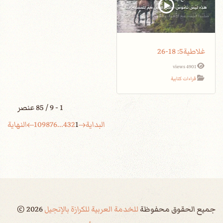
غلاطية5: 18-26
4901 views
قراءات كتابية
1 - 9 / 85 عنصر
البداية
1
2
3
4
...
6
7
8
9
10
النهاية
جميع الحقوق محفوظة
للخدمة العربية للكرازة بالإنجيل
2026
©