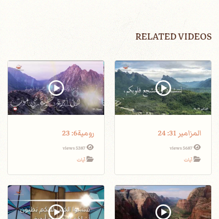
RELATED VIDEOS
المزامير 31: 24
رومية6: 23
5387 views
5687 views
آيات
آيات