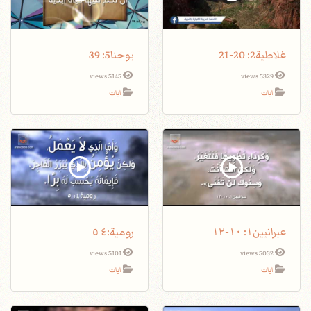
غلاطية2: 20-21
يوحنا5: 39
5145 views
5329 views
آيات
آيات
عبرانيين١: ١٠-١٢
5101 views
5032 views
آيات
آيات