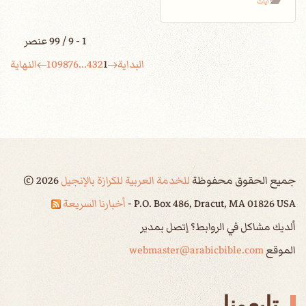
آيات
1 - 9 / 99 عنصر
البداية
1
2
3
4
...
6
7
8
9
10
النهاية
جميع الحقوق محفوظة
للخدمة العربية للكرازة بالإنجيل
2026
©
P.O. Box 486, Dracut, MA 01826 USA -
أخبارنا السريعة
ألديك مشاكل في الروابط؟ إتصل بمدير
الموقع
webmaster@arabicbible.com
تابعونا