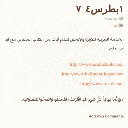
١بطرس٤: ٧
3884 views
آيات
الخدمة العربية للكرازة بالإنجيل تقدم آيات من الكتاب المقدس مع في
ديوهات
http://www.arabicbible.com
http://www.kalimatalhayat.com
http://www.injeel.com
7 وَإِنَّمَا نِهَايَةُ كُلِّ شَيْءٍ قَدِ اقْتَرَبَتْ، فَتَعَقَّلُوا وَاصْحُوا لِلصَّلَوَاتِ.
Add Your Comments