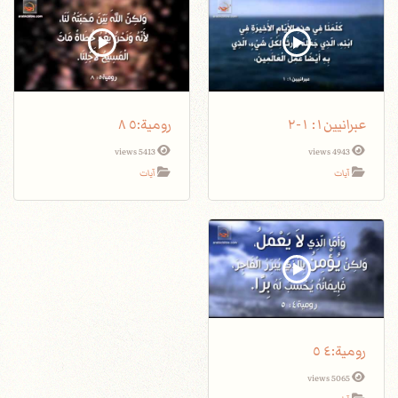
عبرانيين١: ١-٢
5413 views
4943 views
آيات
آيات
5065 views