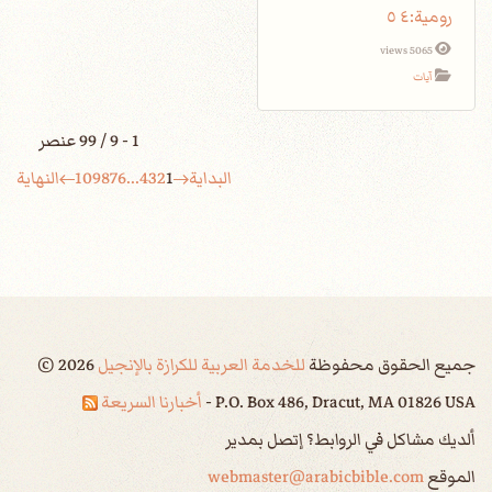
5065 views
آيات
1 - 9 / 99 عنصر
البداية
1
2
3
4
...
6
7
8
9
10
النهاية
جميع الحقوق محفوظة
للخدمة العربية للكرازة بالإنجيل
2026
©
P.O. Box 486, Dracut, MA 01826 USA -
أخبارنا السريعة
ألديك مشاكل في الروابط؟ إتصل بمدير
الموقع
webmaster@arabicbible.com