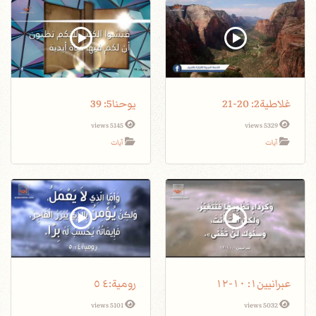
غلاطية2: 20-21
يوحنا5: 39
5145 views
5329 views
آيات
آيات
عبرانيين١: ١٠-١٢
5101 views
5032 views