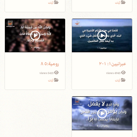
آيات
آيات
عبرانيين١: ١-٢
5413 views
4943 views
آيات
آيات