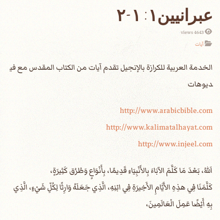
عبرانيين١: ١-٢
4643 views
آيات
الخدمة العربية للكرازة بالإنجيل تقدم آيات من الكتاب المقدس مع في
ديوهات
http://www.arabicbible.com
http://www.kalimatalhayat.com
http://www.injeel.com
اَللهُ، بَعْدَ مَا كَلَّمَ الآبَاءَ بِالأَنْبِيَاءِ قَدِيمًا، بِأَنْوَاعٍ وَطُرُق كَثِيرَةٍ،
كَلَّمَنَا فِي هذِهِ الأَيَّامِ الأَخِيرَةِ فِي ابْنِهِ، الَّذِي جَعَلَهُ وَارِثًا لِكُلِّ شَيْءٍ، الَّذِي
بِهِ أَيْضًا عَمِلَ الْعَالَمِينَ،