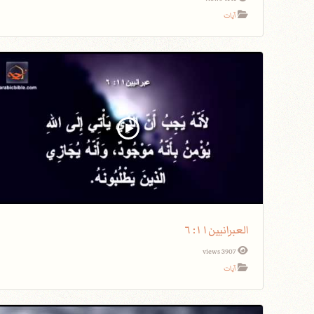
آيات
العبرانيين١١: ٦
3907 views
آيات