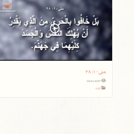
متى١٠: ٢٨
4037 views
آيات