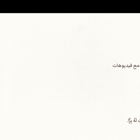
س مع فيديوهات