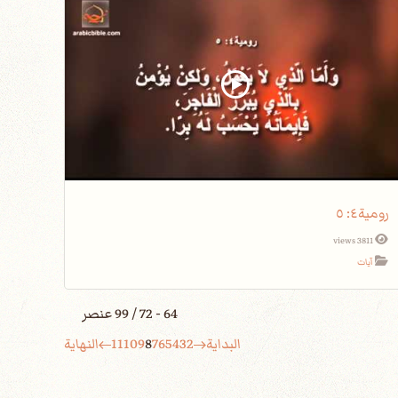
رومية٤: ٥
3811 views
آيات
64 - 72 / 99 عنصر
البداية
2
3
4
5
6
7
8
9
10
11
النهاية