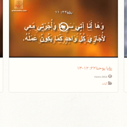
رؤيا يوحنا٢٢: ١٢-١٣
3814 views
آيات