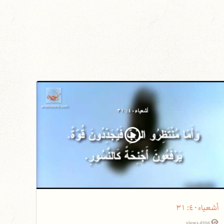
أشعياء٤٠: ٣١
4206 views