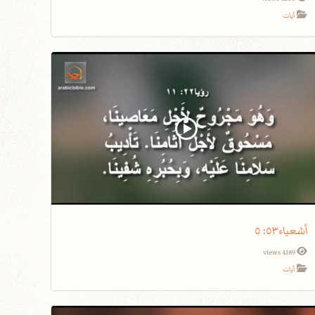
آيات
أشعياء٥٣: ٥
4189 views
آيات