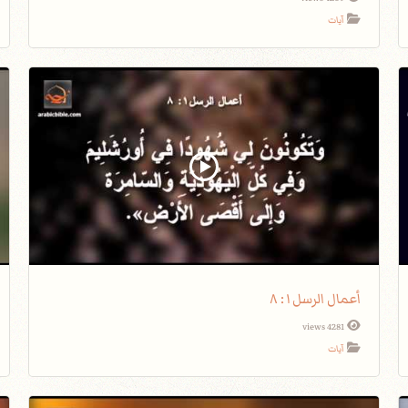
آيات
أعمال الرسل١: ٨
4281 views
آيات