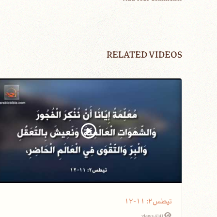
RELATED VIDEOS
تيطس٢: ١١-١٢
4141 views