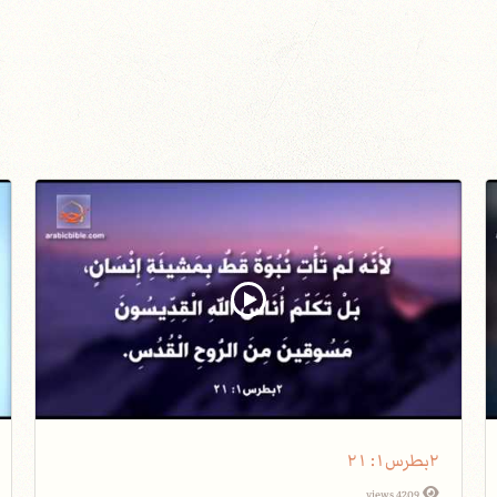
٢بطرس١: ٢١
4209 views