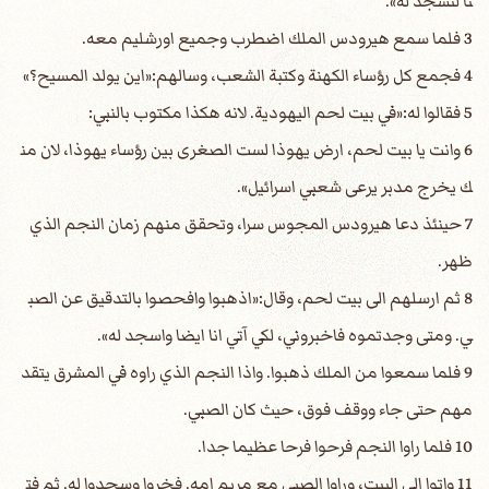
نا لنسجد له».
3 فلما سمع هيرودس الملك اضطرب وجميع اورشليم معه.
4 فجمع كل رؤساء الكهنة وكتبة الشعب، وسالهم:«اين يولد المسيح؟»
5 فقالوا له:«في بيت لحم اليهودية. لانه هكذا مكتوب بالنبي:
6 وانت يا بيت لحم، ارض يهوذا لست الصغرى بين رؤساء يهوذا، لان من
ك يخرج مدبر يرعى شعبي اسرائيل».
7 حينئذ دعا هيرودس المجوس سرا، وتحقق منهم زمان النجم الذي
ظهر.
8 ثم ارسلهم الى بيت لحم، وقال:«اذهبوا وافحصوا بالتدقيق عن الصب
ي. ومتى وجدتموه فاخبروني، لكي آتي انا ايضا واسجد له».
9 فلما سمعوا من الملك ذهبوا. واذا النجم الذي راوه في المشرق يتقد
مهم حتى جاء ووقف فوق، حيث كان الصبي.
10 فلما راوا النجم فرحوا فرحا عظيما جدا.
11 واتوا الى البيت، وراوا الصبي مع مريم امه. فخروا وسجدوا له. ثم فت