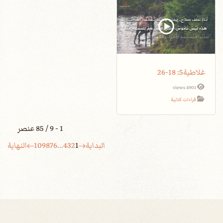
غلاطية5: 18-26
4901 views
قراءات كتابية
1 - 9 / 85 عنصر
البداية
1
2
3
4
...
6
7
8
9
10
النهاية