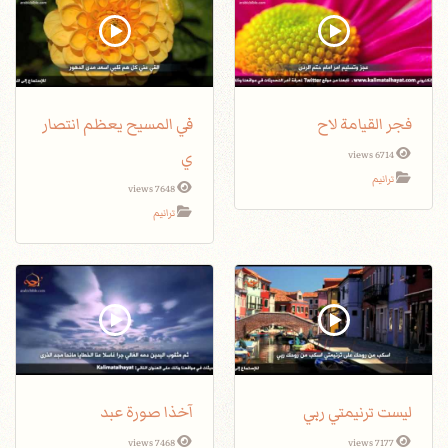
فجر القيامة لاح
في المسيح يعظم انتصار
ي
6714 views
ترانيم
7648 views
ترانيم
ليست ترنيمتي ربي
آخذا صورة عبد
7468 views
7177 views