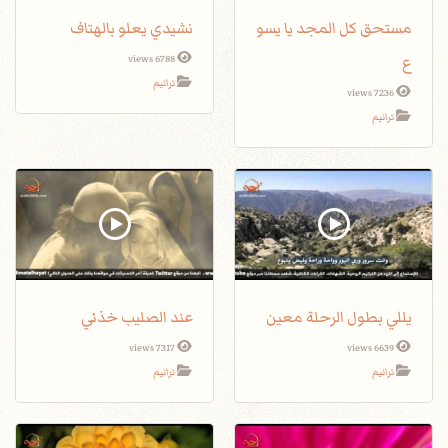
مستحق كل المجد يا يسو
نشيدي يعلو بالهتاف
ع
6788 views
ترانيم
7236 views
ترانيم
يللي بطول الرحلة معين
عند الصليب خذني
7317 views
6639 views
ترانيم
ترانيم