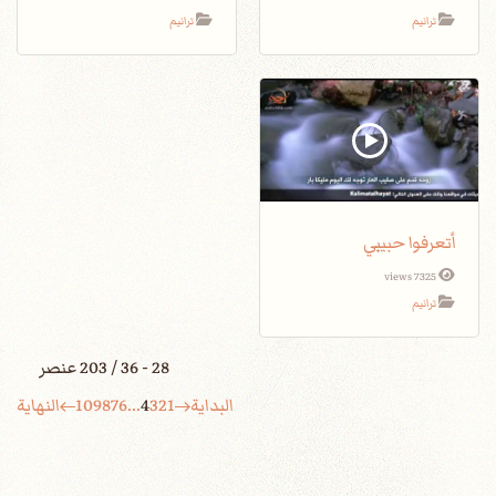
ترانيم
ترانيم
أتعرفوا حبيبي
7325 views
ترانيم
28 - 36 / 203 عنصر
البداية
1
2
3
4
...
6
7
8
9
10
النهاية