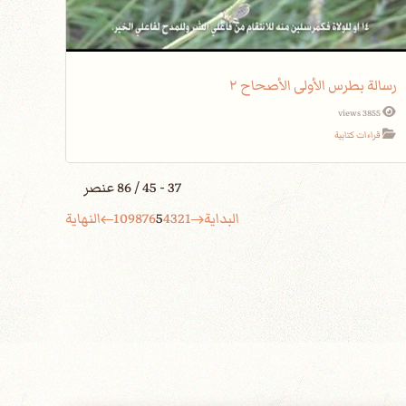
رسالة بطرس الأولى الأصحاح ٢
3855 views
قراءات كتابية
37 - 45 / 86 عنصر
البداية
1
2
3
4
5
6
7
8
9
10
النهاية