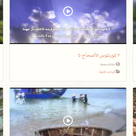
٢ كورنثوس الأصحاح ٥
4700 views
قراءات كتابية