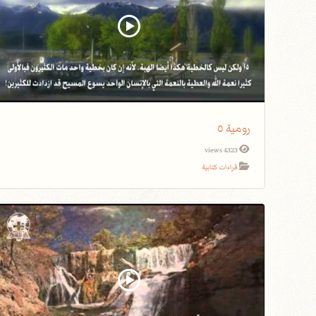
رومية ٥
4323 views
قراءات كتابية