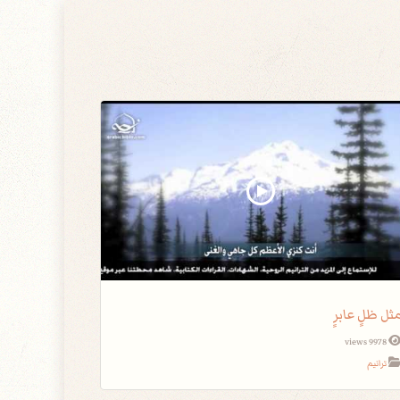
ثل ظلٍ عابرٍ
9978 views
ترانيم