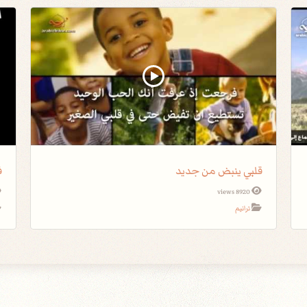
قلبي ينبض من جديد
ف
8920 views
ترانيم