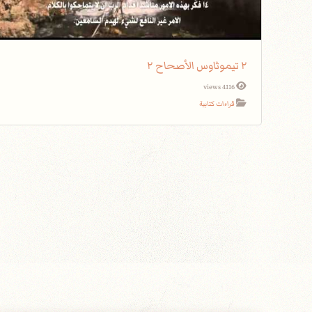
٢ تيموثاوس الأصحاح ٢
4116 views
قراءات كتابية