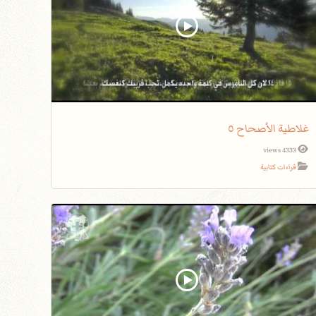
غلاطية الأصحاح ٥
4333 views
قراءات كتابية