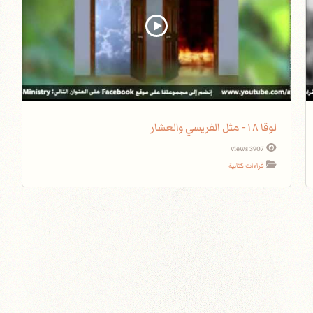
لوقا ١٨- مثل الفريسي والعشار
3907 views
قراءات كتابية