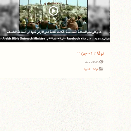
لوقا ٢٣ - جزء ٢
3640 views
قراءات كتابية