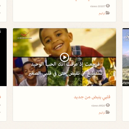
10107 views
ترانيم
قلبي ينبض من جديد
ف
8920 views
ترانيم