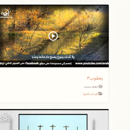
يعقوب٣
3880 views
قراءات كتابية