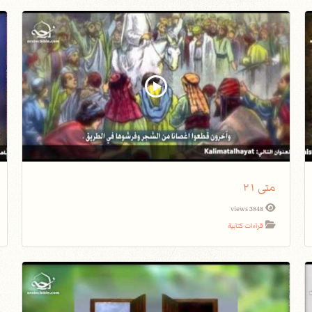
متى ٢١
3848 views
قراءات كتابية