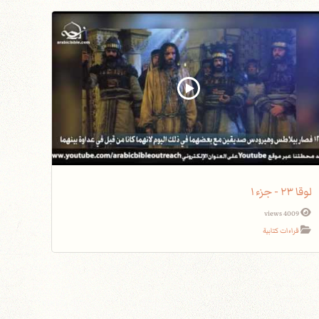
لوقا ٢٣ - جزء١
4009 views
قراءات كتابية