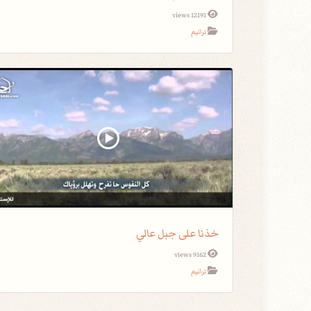
12191 views
ترانيم
خذنا على جبل عالي
9162 views
ترانيم