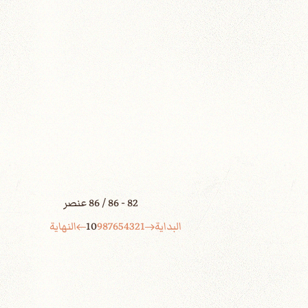
82 - 86 / 86 عنصر
البداية
1
2
3
4
5
6
7
8
9
10
النهاية